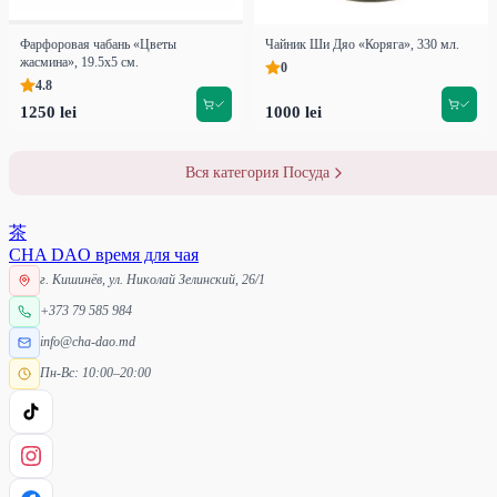
Фарфоровая чабань «Цветы
Чайник Ши Дяо «Коряга», 330 мл.
жасмина», 19.5х5 см.
0
4.8
1250 lei
1000 lei
Вся категория Посуда
茶
CHA DAO
время для чая
г. Кишинёв, ул. Николай Зелинский, 26/1
+373 79 585 984
info@cha-dao.md
Пн-Вс: 10:00–20:00