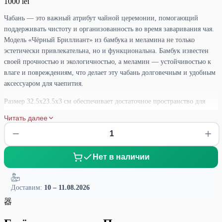
1000 lei
Чабань — это важный атрибут чайной церемонии, помогающий
поддерживать чистоту и организованность во время заваривания чая.
Модель «Чёрный Бриллиант» из бамбука и меламина не только
эстетически привлекательна, но и функциональна. Бамбук известен
своей прочностью и экологичностью, а меламин — устойчивостью к
влаге и повреждениям, что делает эту чабань долговечным и удобным
аксессуаром для чаепития.
Размер 32.5x23.5x3 см обеспечивает достаточное пространство для
комфортного размещения чайной посуды — гайваней, пиал или
Читать далее
чайника. Такой размер идеально подходит для небольших чайных
церемоний, позволяя вам наслаждаться процессом без лишней суеты.
Одной из ключевых особенностей этой чабани является наличие
Нет в наличии
двойного дна, куда сливаются излишки чая или кипятка. Это
обеспечивает аккуратность и лёгкость в использовании, позволяя
сохранить чистоту на вашем чайном столе. Простой механизм
Доставим:
10 – 11.08.2026
очистки делает уход за чабанью удобным и быстрым — достаточно
器
снять верхнюю часть и удалить жидкость из нижнего поддона.