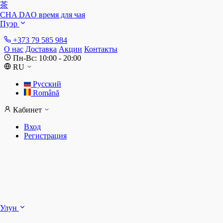
茶
CHA DAO
время для чая
Пуэр
+373 79 585 984
О нас
Доставка
Акции
Контакты
Пн-Вс: 10:00 - 20:00
RU
Русский
Română
Кабинет
Вход
Регистрация
Ш
Улун
Д