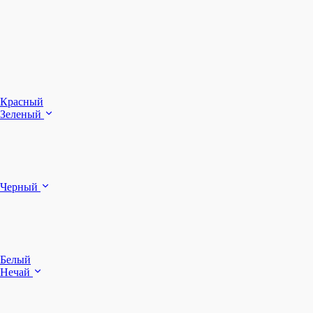
З
Ч
Красный
Зеленый
Б
Черный
п
Белый
Нечай
Д