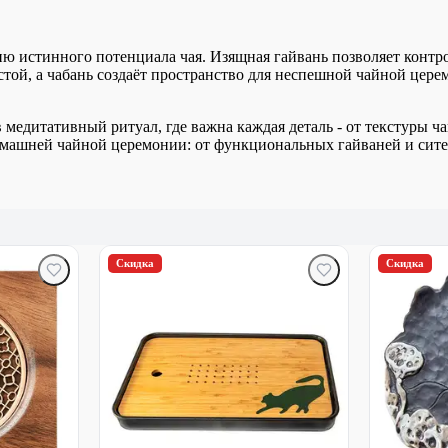
ытию истинного потенциала чая. Изящная гайвань позволяет кон
той, а чабань создаёт пространство для неспешной чайной церем
медитативный ритуал, где важна каждая деталь - от текстуры ча
домашней чайной церемонии: от функциональных гайваней и сит
Скидка
Скидка