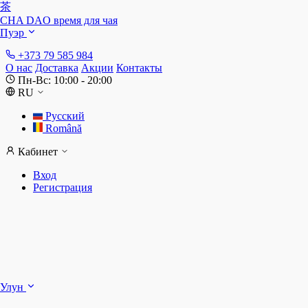
茶
CHA DAO
время для чая
Пуэр
+373 79 585 984
О нас
Доставка
Акции
Контакты
Пн-Вс: 10:00 - 20:00
RU
Русский
Română
Кабинет
Вход
Регистрация
Ш
Улун
Д