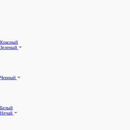
З
Ч
Красный
Зеленый
Б
Черный
п
Белый
Нечай
Д