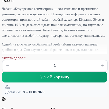
1800 lei
Чабань «Безупречная асимметрия» — это стильное и практичное
решение для чайной церемонии. Прямоугольная форма и изящная
асимметрия придают этой чабани особый характер. Её длина 39 см и
ширина 15.3 см делают её идеальной для компактных, но тщательно
организованных чаепитий. Белый цвет добавляет свежести и
элегантности в любой интерьер, подчёркивая эстетику минимализма.
Одной из ключевых особенностей этой чабани является наличие
двойного дна. Оно служит для сбора излишков воды или чая, что
делает процесс чаепития более аккуратным. Весь избыток жидкости
Читать далее
легко удаляется, что упрощает уход и поддерживает чистоту на чайном
столе. Такая конструкция значительно облегчает проведение чайной
церемонии, избавляя от лишней суеты.
В корзину
Сочетание бамбука и меламина в этой модели обеспечивает
долговечность и практичность. Бамбук — природный, устойчивый
материал, который отлично вписывается в философию естественного
Доставим:
09 – 10.08.2026
и экологичного чаепития. Меламин добавляет защиту от влаги и
器
износа, что делает чабань более долговечной.