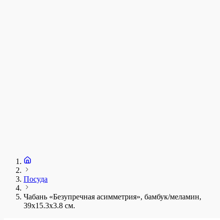
у
1
З
+
Посуда
Чабань «Безупречная асимметрия», бамбук/меламин,
39х15.3х3.8 см.