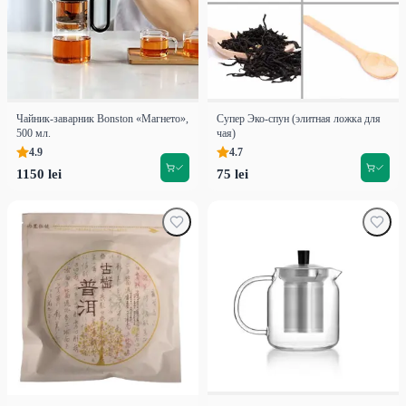
Чайник-заварник Bonston «Магнето»,
Супер Эко-спун (элитная ложка для
500 мл.
чая)
4.9
4.7
1150 lei
75 lei