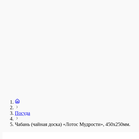
у
1
З
+
Посуда
Чабань (чайная доска) «Лотос Мудрости», 450x250мм.