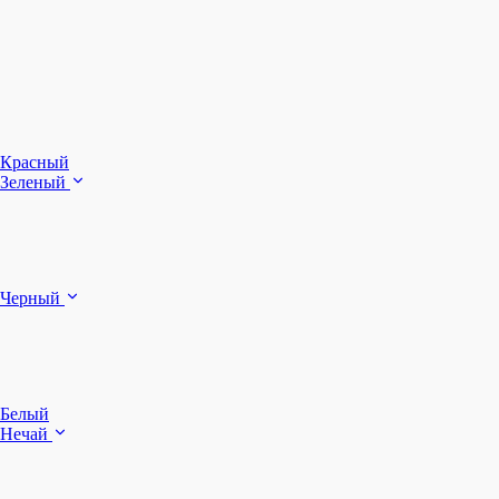
З
Ч
Красный
Зеленый
Б
Черный
п
Белый
Нечай
Д