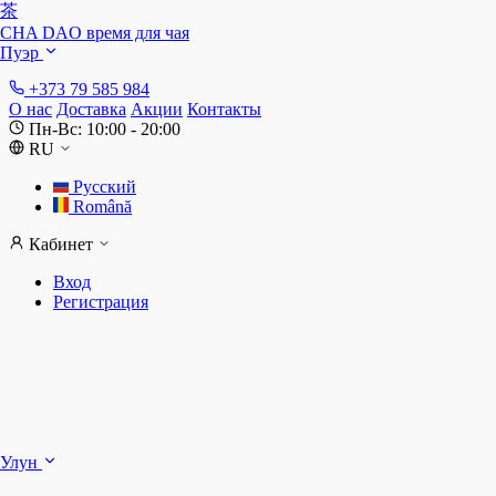
茶
CHA DAO
время для чая
Пуэр
+373 79 585 984
О нас
Доставка
Акции
Контакты
Пн-Вс: 10:00 - 20:00
RU
Русский
Română
Кабинет
Вход
Регистрация
Ш
Улун
Д