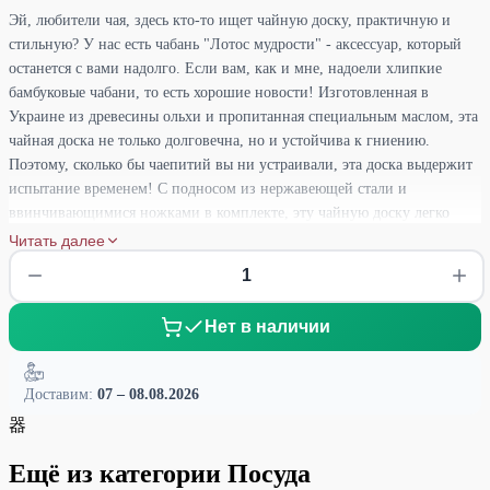
Эй, любители чая, здесь кто-то ищет чайную доску, практичную и
стильную? У нас есть чабань "Лотос мудрости" - аксессуар, который
останется с вами надолго. Если вам, как и мне, надоели хлипкие
бамбуковые чабани, то есть хорошие новости! Изготовленная в
Украине из древесины ольхи и пропитанная специальным маслом, эта
чайная доска не только долговечна, но и устойчива к гниению.
Поэтому, сколько бы чаепитий вы ни устраивали, эта доска выдержит
испытание временем! С подносом из нержавеющей стали и
ввинчивающимися ножками в комплекте, эту чайную доску легко
установить и еще легче очистить. А после месяца использования
Читать далее
достаточно пропитать ее маслом, и она будет как новая! Так чего же
вы ждете? Обновите свою чайную игру с помощью "Лотоса мудрости"
- идеального сочетания стиля и долговечности!
Нет в наличии
Доставим:
07 – 08.08.2026
器
Ещё из категории Посуда