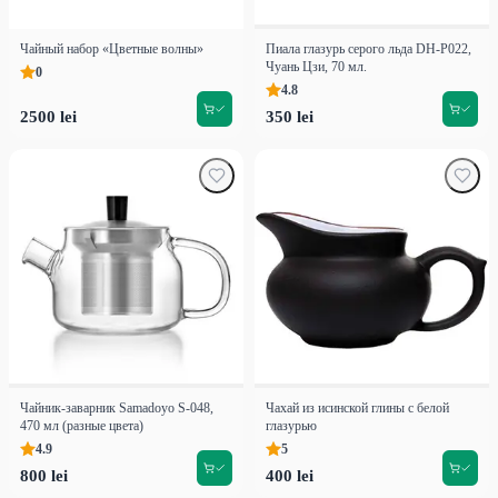
Чайный набор «Цветные волны»
Пиала глазурь серого льда DH-P022,
Чуань Цзи, 70 мл.
0
4.8
2500 lei
350 lei
Чайник-заварник Samadoyo S-048,
Чахай из исинской глины с белой
470 мл (разные цвета)
глазурью
4.9
5
800 lei
400 lei