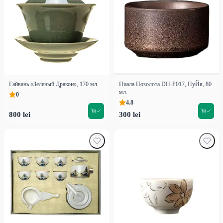
Гайвань «Зеленый Дракон», 170 мл.
Пиала Позолота DH-P017, ПуЙя, 80
мл.
0
4.8
800 lei
300 lei