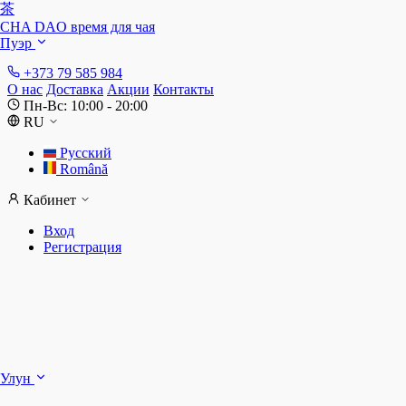
茶
CHA DAO
время для чая
Пуэр
+373 79 585 984
О нас
Доставка
Акции
Контакты
Пн-Вс: 10:00 - 20:00
RU
Русский
Română
Кабинет
Вход
Регистрация
Ш
Улун
Д