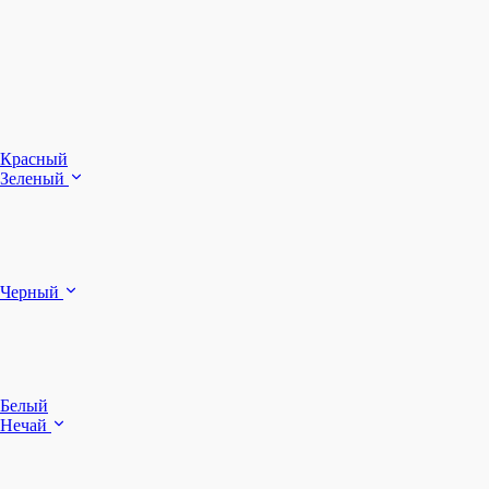
З
Ч
Красный
Зеленый
Б
Черный
п
Белый
Нечай
Д