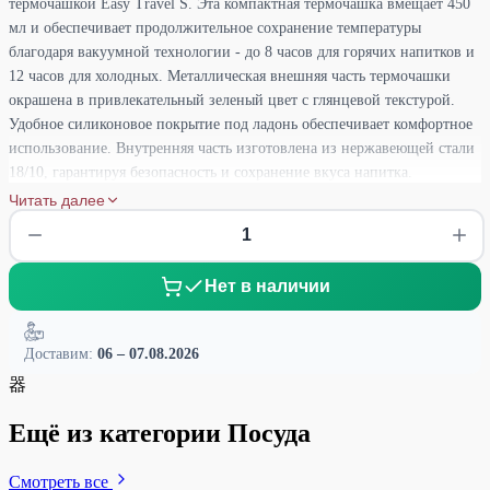
термочашкой Easy Travel S. Эта компактная термочашка вмещает 450
мл и обеспечивает продолжительное сохранение температуры
благодаря вакуумной технологии - до 8 часов для горячих напитков и
12 часов для холодных. Металлическая внешняя часть термочашки
окрашена в привлекательный зеленый цвет с глянцевой текстурой.
Удобное силиконовое покрытие под ладонь обеспечивает комфортное
использование. Внутренняя часть изготовлена из нержавеющей стали
18/10, гарантируя безопасность и сохранение вкуса напитка.
Нескользящая основа предотвращает переворачивание, а пластиковая
Читать далее
крышка с силиконовой прокладкой и кнопкой открытия обеспечивает
удобство питья. С термочашкой Easy Travel S вы всегда будете
наслаждаться свежими и горячими напитками в дороге, в офисе или в
Нет в наличии
путешествии. Добавьте стиль и функциональность в свою
повседневную жизнь с этой удобной и элегантной термочашкой
зеленого цвета.
Доставим:
06 – 07.08.2026
器
Ещё из категории Посуда
Смотреть все