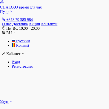
茶
CHA DAO
время для чая
Пуэр
+373 79 585 984
О нас
Доставка
Акции
Контакты
Пн-Вс: 10:00 - 20:00
RU
Русский
Română
Кабинет
Вход
Регистрация
Ш
Улун
Д