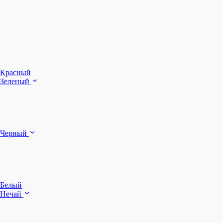
З
Ч
Красный
Зеленый
Б
Черный
п
Белый
Нечай
Д