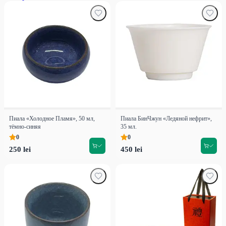
Пиала «Холодное Пламя», 50 мл,
Пиала БинЧжун «Ледяной нефрит»,
тёмно-синяя
35 мл.
0
0
250 lei
450 lei