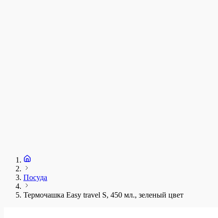
у
1
З
+
Посуда
Термочашка Easy travel S, 450 мл., зеленый цвет