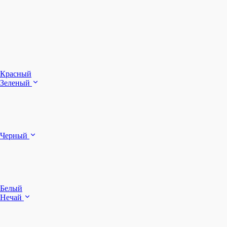
З
Ч
Красный
Зеленый
Б
Черный
п
Белый
Нечай
Д