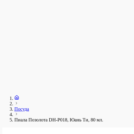
у
1
З
+
Посуда
Пиала Позолота DH-P018, Юань Ти, 80 мл.