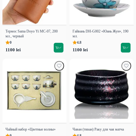
Термос Sama Doyo Yi MC-07, 200
Гайвань DH-G002 «Юань Жун», 190
мл., черный
мл.
0
4.8
1100 lei
1100 lei
Чайный набор «Цветные волны»
Чаван (тяван) Раку для чая матча
0
4.8