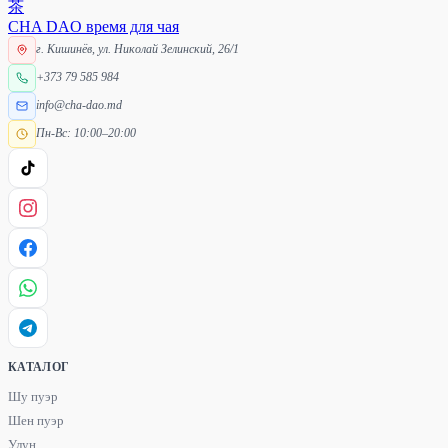
茶
CHA DAO
время для чая
г. Кишинёв, ул. Николай Зелинский, 26/1
+373 79 585 984
info@cha-dao.md
Пн-Вс: 10:00–20:00
КАТАЛОГ
Шу пуэр
Шен пуэр
Улун