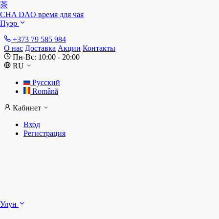
茶
CHA DAO
время для чая
Пуэр
+373 79 585 984
О нас
Доставка
Акции
Контакты
Пн-Вс: 10:00 - 20:00
RU
Русский
Română
Кабинет
Вход
Регистрация
Ш
Улун
Д