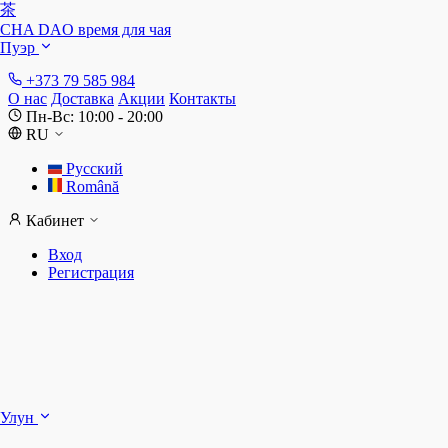
茶
CHA DAO
время для чая
Пуэр
+373 79 585 984
О нас
Доставка
Акции
Контакты
Пн-Вс: 10:00 - 20:00
RU
Русский
Română
Кабинет
Вход
Регистрация
Ш
Улун
Д