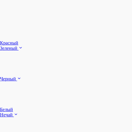
З
Ч
Красный
Зеленый
Б
Черный
п
Белый
Нечай
Д