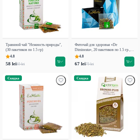
Травяной чай "Нежность природы",
Фиточай для здоровья «De
(30 пакетиков по 1.5 гр)
Dimineata», 20 пакетиков по 1.5 гр.,
Premium
4.8
4.8
58 lei
67 lei
65 lei
75 lei
Скидка
Скидка