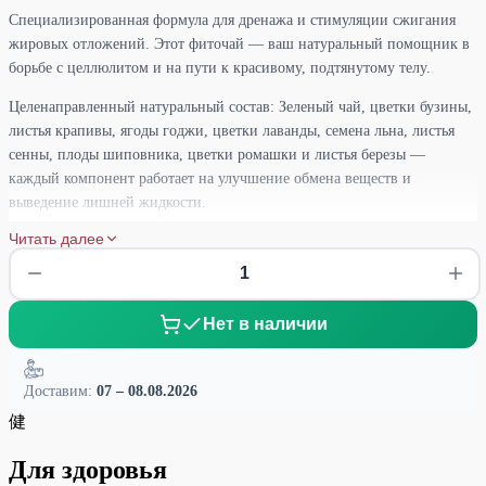
Специализированная формула для дренажа и стимуляции сжигания
жировых отложений. Этот фиточай — ваш натуральный помощник в
борьбе с целлюлитом и на пути к красивому, подтянутому телу.
Целенаправленный натуральный состав: Зеленый чай, цветки бузины,
листья крапивы, ягоды годжи, цветки лаванды, семена льна, листья
сенны, плоды шиповника, цветки ромашки и листья березы —
каждый компонент работает на улучшение обмена веществ и
выведение лишней жидкости.
Читать далее
Эффективность для красоты тела: Комплексное действие трав
способствует естественному дренажу, активизирует процессы
жиросжигания и помогает бороться с проявлениями целлюлита
изнутри. Зеленый чай ускоряет метаболизм, береза и крапива
Нет в наличии
обладают мощным мочегонным эффектом, семена льна улучшают
пищеварение, а лаванда и ромашка успокаивают и нормализуют
работу организма. Регулярное употребление способствует
Доставим:
07 – 08.08.2026
детоксикации и улучшению состояния кожи.
健
Способ приготовления: Одну чайную ложку смеси залейте 200 мл
Для здоровья
кипятка, накройте крышкой и дайте настояться 10-15 минут. Для