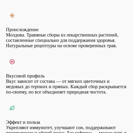
достижения видимого результата рекомендуется пить курсом.
Упаковка: Стильная стеклянная банка 50 г — красивое и практичное
решение для вашей wellness-коллекции. Работайте над своей красотой
естественно с «Anticelulitic»!
Происхождение
Молдова. Травяные сборы из лекарственных растений,
составленные специально для поддержания здоровья.
Натуральные рецептуры на основе проверенных трав.
Вкусовой профиль
Вкус зависит от состава — от мягких цветочных и
медовых до терпких и пряных. Каждый сбор раскрывается
по-своему, но все объединяет природная чистота.
Эффект и польза
Укрепляют иммунитет, улучшают сон, поддерживают
пищеварение и общий тонус. Без кофеина — можно пить в