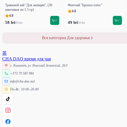
Травяной чай "Для женщин", (30
Фиточай "Бронхо плюс"
пакетиков по 1.5 гр)
4.8
4.8
58 lei
49 lei
65 lei
55 lei
Вся категория Для здоровья
茶
CHA DAO
время для чая
г. Кишинёв, ул. Николай Зелинский, 26/1
+373 79 585 984
info@cha-dao.md
Пн-Вс: 10:00–20:00