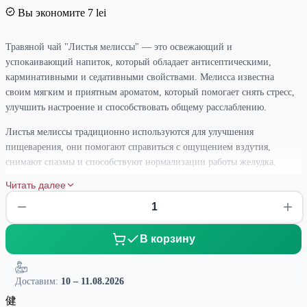
Вы экономите 7 lei
Травяной чай "Листья мелиссы" — это освежающий и
успокаивающий напиток, который обладает антисептическими,
карминативными и седативными свойствами. Мелисса известна
своим мягким и приятным ароматом, который помогает снять стресс,
улучшить настроение и способствовать общему расслаблению.
Листья мелиссы традиционно используются для улучшения
пищеварения, они помогают справиться с ощущением вздутия,
снимают спазмы и способствуют нормализации работы желудка.
Мелисса также оказывает антибактериальное и
Читать далее
противовоспалительное действие, поддерживая здоровье дыхательных
путей и иммунной системы. Благодаря своим успокаивающим
свойствам, этот тизан идеально подходит для вечернего чаепития,
помогая расслабиться и улучшить качество сна.
В корзину
Для приготовления чая "Листья мелиссы" залейте один пакетик 200
мл кипятка и оставьте настаиваться в течение 5-7 минут.
Доставим:
10 – 11.08.2026
Рекомендуется пить 2-3 чашки в день, особенно в вечернее время,
健