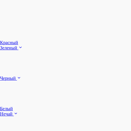
З
Ч
Красный
Зеленый
Б
Черный
п
Белый
Нечай
Д