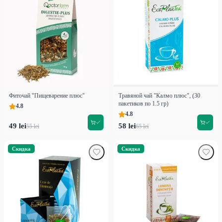
Фиточай "Пищеварение плюс"
Травяной чай "Калмо плюс", (30
пакетиков по 1.5 гр)
4.8
4.8
49 lei
58 lei
55 lei
65 lei
Скидка
Скидка