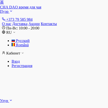
茶
CHA DAO
время для чая
Пуэр
+373 79 585 984
О нас
Доставка
Акции
Контакты
Пн-Вс: 10:00 - 20:00
RU
Русский
Română
Кабинет
Вход
Регистрация
Ш
Улун
Д