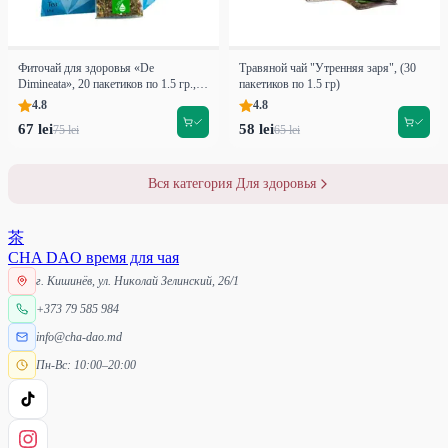
Фиточай для здоровья «De
Травяной чай "Утренняя заря", (30
Dimineata», 20 пакетиков по 1.5 гр.,
пакетиков по 1.5 гр)
Premium
4.8
4.8
67 lei
58 lei
75 lei
65 lei
Вся категория Для здоровья
茶
CHA DAO
время для чая
г. Кишинёв, ул. Николай Зелинский, 26/1
+373 79 585 984
info@cha-dao.md
Пн-Вс: 10:00–20:00