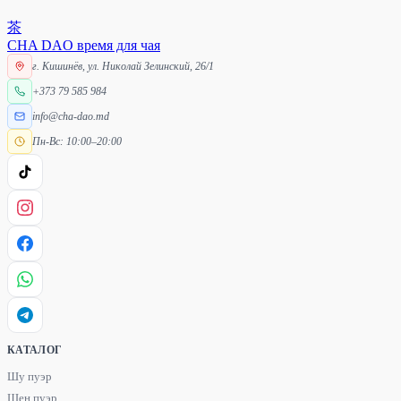
茶
CHA DAO
время для чая
г. Кишинёв, ул. Николай Зелинский, 26/1
+373 79 585 984
info@cha-dao.md
Пн-Вс: 10:00–20:00
КАТАЛОГ
Шу пуэр
Шен пуэр