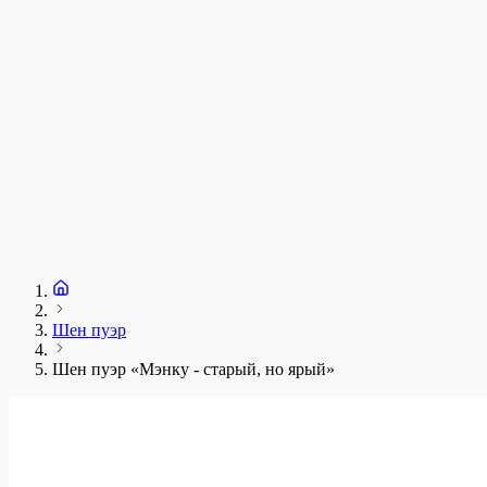
Шен пуэр
Шен пуэр «Мэнку - старый, но ярый»