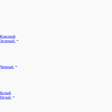
З
Ч
Красный
Зеленый
Б
Черный
п
Белый
Нечай
Д