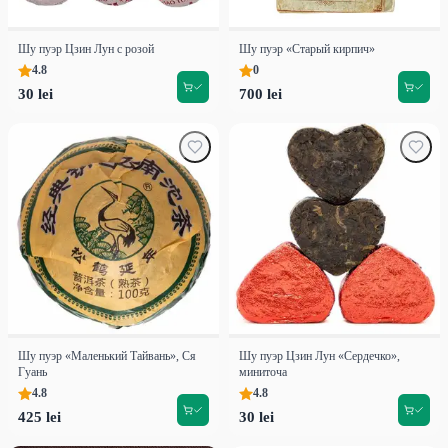
Шу пуэр Цзин Лун с розой
Шу пуэр «Старый кирпич»
4.8
0
30 lei
700 lei
Шу пуэр «Маленький Тайвань», Ся
Шу пуэр Цзин Лун «Сердечко»,
Гуань
миниточа
4.8
4.8
425 lei
30 lei