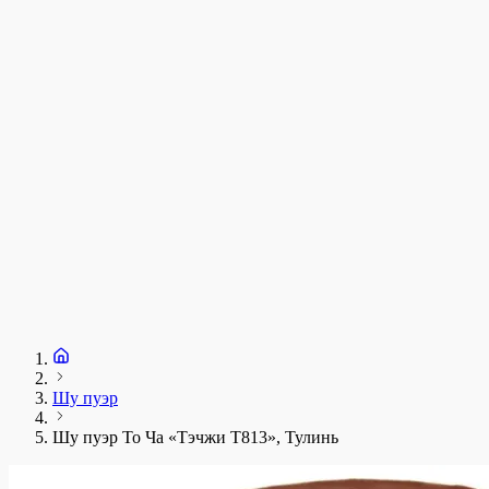
у
1
З
+
Шу пуэр
Шу пуэр То Ча «Тэчжи Т813», Тулинь