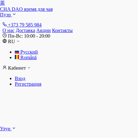
茶
CHA DAO
время для чая
Пуэр
+373 79 585 984
О нас
Доставка
Акции
Контакты
Пн-Вс: 10:00 - 20:00
RU
Русский
Română
Кабинет
Вход
Регистрация
Ш
Улун
Д