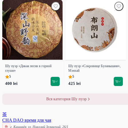
Шу пуэр «Дикая песня в горной
Шу пуэр «Сокровище Буланьшани»,
глуши»
Мэнхай
5
5
400 lei
425 lei
Вся категория Шу пуэр
茶
CHA DAO
время для чая
г. Кишинёв, ул. Николай Зелинский, 26/1