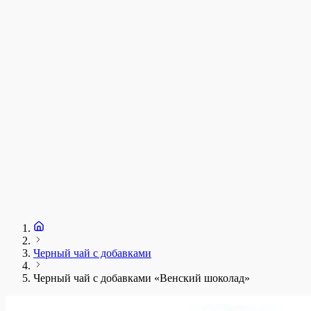
у
1
З
+
Черный чай с добавками
Черный чай с добавками «Венский шоколад»