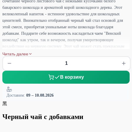
сочетание черного листового чая с нежными кусочками белого
баварского шоколада и ароматной корой шоколадного дерева. Этот
великолепный напиток - истинное удовольствие для шоколадных
ценителей. Внимательно отобранный черный чай стал основой для
этой смеси, приобретая уникальные ноты шоколада благодаря
добавкам. Подарите себе возможность насладиться чаем "Венский
шоколад" как утром, так и вечером, получая умиротворяющее
воздействие на нервную систему. Этот чай может стать прекрасным
спутником в стрессовых ситуациях, а также в тех случаях, когда
Читать далее
необходимо снять напряжение и улучшить настроение. Чтобы
получить наилучший результат, рекомендуется заваривать черный чай
"Венский шоколад" при температуре 95°C в течение 3-4 минут. Это
В корзину
позволит полностью раскрыть ароматы и вкусовые качества этого
уникального напитка.
Доставим:
09 – 10.08.2026
黑
Черный чай с добавками