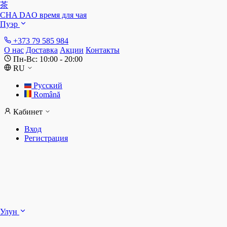
茶
CHA DAO
время для чая
Пуэр
+373 79 585 984
О нас
Доставка
Акции
Контакты
Пн-Вс: 10:00 - 20:00
RU
Русский
Română
Кабинет
Вход
Регистрация
Ш
Улун
Д