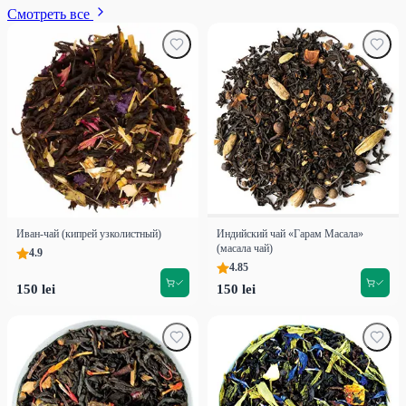
Смотреть все
Иван-чай (кипрей узколистный)
Индийский чай «Гарам Масала»
(масала чай)
4.9
4.85
150 lei
150 lei