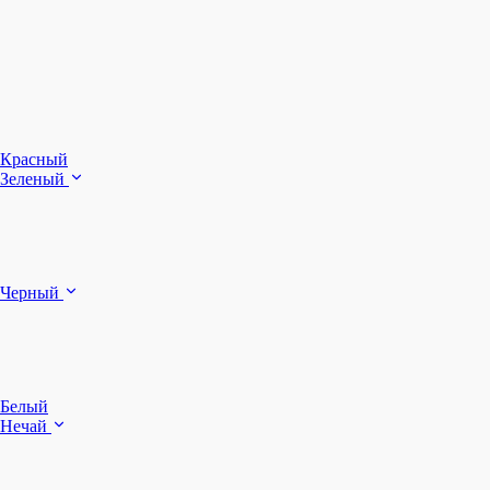
З
Ч
Красный
Зеленый
Б
Черный
п
Белый
Нечай
Д