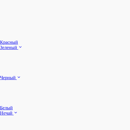
З
Ч
Красный
Зеленый
Б
Черный
п
Белый
Нечай
Д