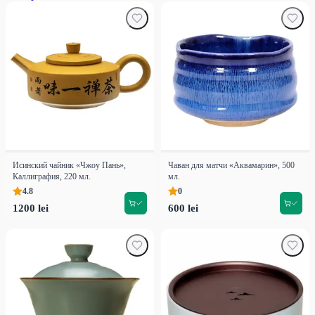
в пространстве — напоминанием о внутреннем равновесии и пути
осознанности. Идеальный выбор для тех, кто превращает каждую
чашку в личный ритуал и ценит чай как философию.
Исинский чайник «Чжоу Пань»,
Чаван для матчи «Аквамарин», 500
Каллиграфия, 220 мл.
мл.
4.8
0
1200 lei
600 lei