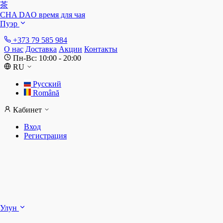
茶
CHA DAO
время для чая
Пуэр
+373 79 585 984
О нас
Доставка
Акции
Контакты
Пн-Вс: 10:00 - 20:00
RU
Русский
Română
Кабинет
Вход
Регистрация
Ш
Улун
Д