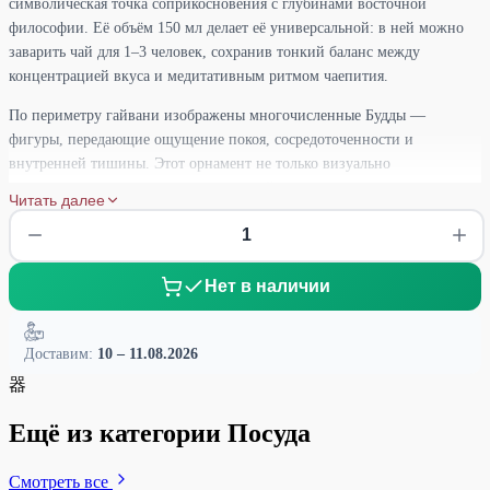
символическая точка соприкосновения с глубинами восточной
философии. Её объём 150 мл делает её универсальной: в ней можно
заварить чай для 1–3 человек, сохранив тонкий баланс между
концентрацией вкуса и медитативным ритмом чаепития.
По периметру гайвани изображены многочисленные Будды —
фигуры, передающие ощущение покоя, сосредоточенности и
внутренней тишины. Этот орнамент не только визуально
притягателен, но и напоминает, что чай — это не просто напиток, а
Читать далее
путь к себе.
Гайвань выполнена из плотной керамики, хорошо сохраняющей тепло
и раскрывающей аромат чайных листьев постепенно, без спешки.
Нет в наличии
Такая посуда особенно подходит для улунов, выдержанных шен и шу
Пуэров, благородных красных и даже ароматных белых чаёв. Она
помогает контролировать процесс заваривания: легко сбрасывать
Доставим:
10 – 11.08.2026
температуру при необходимости, удобно наблюдать за раскрытием
器
листа, а при грамотном движении — наливать чай без капель и
проливов.
Ещё из категории Посуда
Благодаря своему дизайну и символике, «Дзен Тысячи Будд» станет
Смотреть все
не только частью чайной практики, но и мощным визуальным якорем