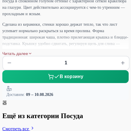
посуда в спокойном голубом оттенке с характерной сеткой кракелюра
на глазури. Цвет действительно ассоциируется с чем-то утренним —
прохладным и ясным.
Сделана из керамики, стенки хорошо держат тепло, так что лист
успевает нормально раскрыться за время пролива. Форма
традиционная: широкая чаша, плотно прилегающая крышка и блюдце-
подставка. Крышку удобно сдвигать, регулируя щель для слива —
контролировать крепость настоя просто даже тем, кто только начинает
Читать далее
заваривать в гайвани.
Объём 170 мл — средний, подойдёт и для одного, и для небольшой
компании на пару пиал. Ровный голубой цвет и мягкий кракелюр на
В корзину
поверхности делают вещь приятной визуально, при этом без лишней
декоративности — просто аккуратная, спокойная посуда на каждый
день.
Доставим:
09 – 10.08.2026
器
Ещё из категории Посуда
Смотреть все