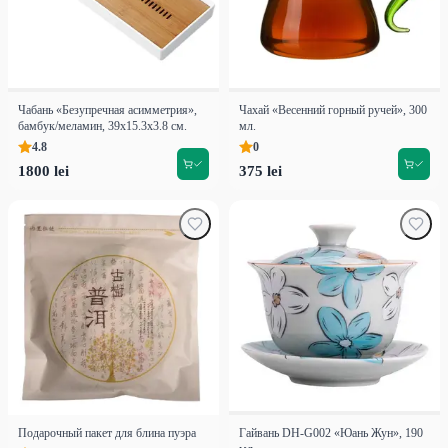
Чабань «Безупречная асимметрия»,
Чахай «Весенний горный ручей», 300
бамбук/меламин, 39х15.3х3.8 см.
мл.
4.8
0
1800 lei
375 lei
Подарочный пакет для блина пуэра
Гайвань DH-G002 «Юань Жун», 190