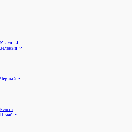
З
Ч
Красный
Зеленый
Б
Черный
п
Белый
Нечай
Д