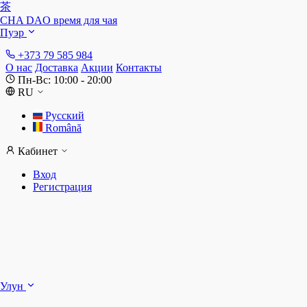
茶
CHA DAO
время для чая
Пуэр
+373 79 585 984
О нас
Доставка
Акции
Контакты
Пн-Вс: 10:00 - 20:00
RU
Русский
Română
Кабинет
Вход
Регистрация
Ш
Улун
Д