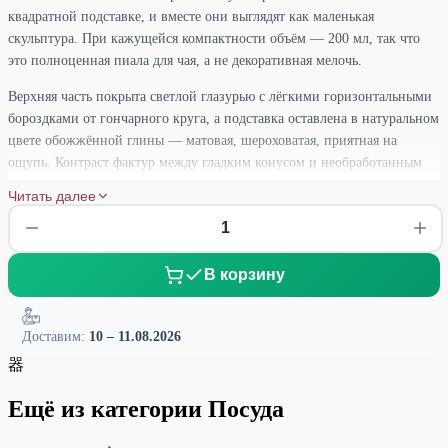
квадратной подставке, и вместе они выглядят как маленькая
скульптура. При кажущейся компактности объём — 200 мл, так что
это полноценная пиала для чая, а не декоративная мелочь.
Верхняя часть покрыта светлой глазурью с лёгкими горизонтальными
бороздками от гончарного круга, а подставка оставлена в натуральном
цвете обожжённой глины — матовая, шероховатая, приятная на
ощупь. Контраст фактур между гладким конусом и необработанным
основанием придаёт вещи характер. На дне подставки — два
Читать далее
дренажных отверстия, что позволяет использовать её и как подставку
под чайник или гайвань, давая стечь лишним каплям.
Ширина по верхнему краю — около 9,2 см, высота в сборе — 11,5 см,
В корзину
сторона подставки — 5,2 см. Пиала хорошо лежит в руке, несмотря на
непривычную форму: квадратное основание удобно обхватывать
пальцами, а конус расширяется достаточно, чтобы чай быстрее остывал
Доставим:
10 – 11.08.2026
до комфортной температуры.
器
Ещё из категории Посуда