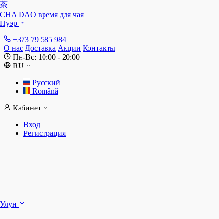
茶
CHA DAO
время для чая
Пуэр
+373 79 585 984
О нас
Доставка
Акции
Контакты
Пн-Вс: 10:00 - 20:00
RU
Русский
Română
Кабинет
Вход
Регистрация
Ш
Улун
Д