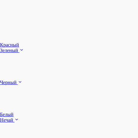
З
Ч
Красный
Зеленый
Б
Черный
п
Белый
Нечай
Д