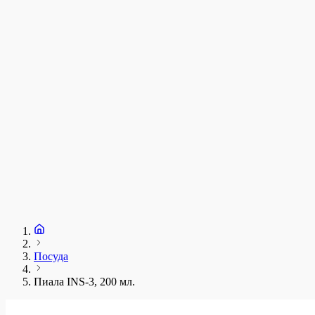
у
1
З
+
Посуда
Пиала INS-3, 200 мл.