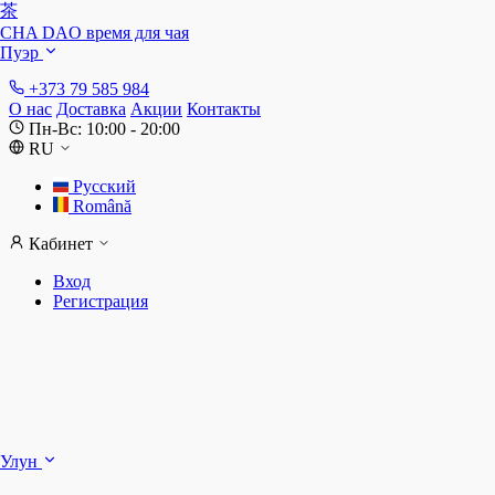
茶
CHA DAO
время для чая
Пуэр
+373 79 585 984
О нас
Доставка
Акции
Контакты
Пн-Вс: 10:00 - 20:00
RU
Русский
Română
Кабинет
Вход
Регистрация
Ш
Улун
Д