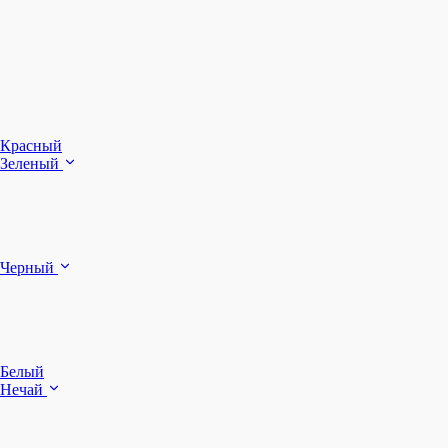
З
Ч
Красный
Зеленый
Б
Черный
п
Белый
Нечай
Д