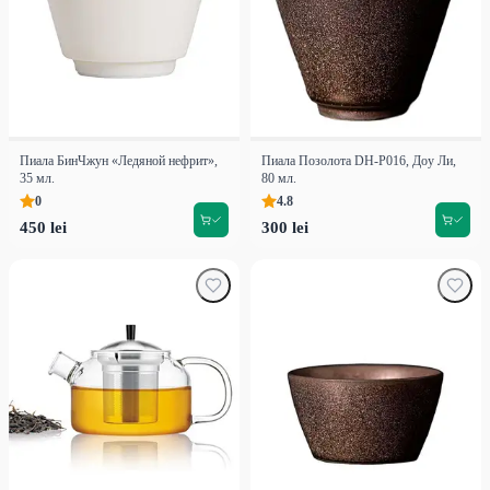
Пиала БинЧжун «Ледяной нефрит»,
Пиала Позолота DH-P016, Доу Ли,
35 мл.
80 мл.
0
4.8
450 lei
300 lei