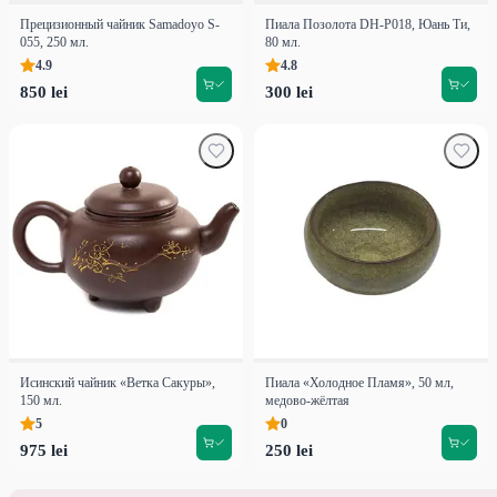
Прецизионный чайник Samadoyo S-
Пиала Позолота DH-P018, Юань Ти,
055, 250 мл.
80 мл.
4.9
4.8
850 lei
300 lei
Исинский чайник «Ветка Сакуры»,
Пиала «Холодное Пламя», 50 мл,
150 мл.
медово-жёлтая
5
0
975 lei
250 lei