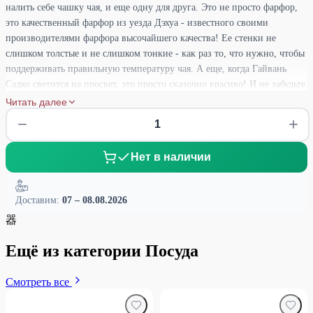
налить себе чашку чая, и еще одну для друга. Это не просто фарфор,
это качественный фарфор из уезда Дэхуа - известного своими
производителями фарфора высочайшего качества! Ее стенки не
слишком толстые и не слишком тонкие - как раз то, что нужно, чтобы
поддерживать правильную температуру чая. А еще, когда Гайвань
Садко светится на просвет, это просто сказочно красиво! И не забудьте
про глянцевую глазурь - это придает Гайвани такой шикарный блеск,
Читать далее
что вы просто не сможете оторвать от нее глаз! В общем, Гайвань
Садко - это красивый, качественный и удобный инструмент для
наслаждения чаем в любое время дня!
Нет в наличии
Доставим:
07 – 08.08.2026
器
Ещё из категории Посуда
Смотреть все