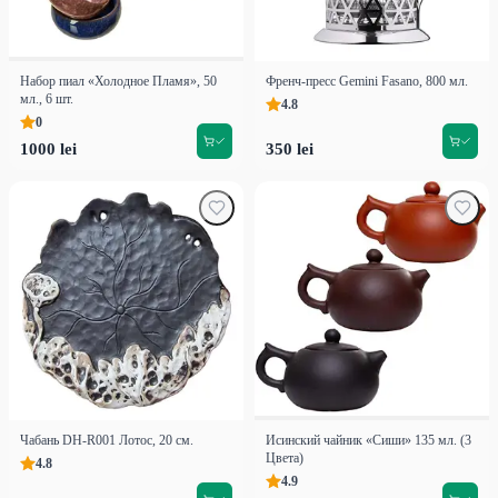
Набор пиал «Холодное Пламя», 50
Френч-пресс Gemini Fasano, 800 мл.
мл., 6 шт.
4.8
0
1000 lei
350 lei
Чабань DH-R001 Лотос, 20 см.
Иcинский чайник «Сиши» 135 мл. (3
Цвета)
4.8
4.9