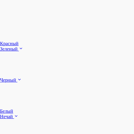
З
Ч
Красный
Зеленый
Б
Черный
п
Белый
Нечай
Д