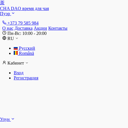
茶
CHA DAO
время для чая
Пуэр
+373 79 585 984
О нас
Доставка
Акции
Контакты
Пн-Вс: 10:00 - 20:00
RU
Русский
Română
Кабинет
Вход
Регистрация
Ш
Улун
Д