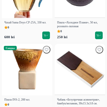
Чахай Sama Doyo CP-25A, 330 мл.
Пиала «Холодное Пламя», 50 мл,
розовато-лиловая
0
0
600 lei
250 lei
Скидка
Пиала INS-2, 200 мл.
Чабань «Безупречная асимметрия»,
бамбук/меламин, 39х15.3х3.8 см.
0