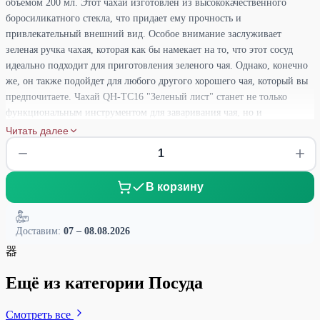
объемом 200 мл. Этот чахай изготовлен из высококачественного
боросиликатного стекла, что придает ему прочность и
привлекательный внешний вид. Особое внимание заслуживает
зеленая ручка чахая, которая как бы намекает на то, что этот сосуд
идеально подходит для приготовления зеленого чая. Однако, конечно
же, он также подойдет для любого другого хорошего чая, который вы
предпочитаете. Чахай QH-TC16 "Зеленый лист" станет не только
функциональным инструментом для заваривания чая, но и
элегантным элементом вашего чайного сервировки. Его стильный
Читать далее
дизайн и прозрачное стекло позволят вам наслаждаться процессом
заваривания и любоваться красивым цветом и ароматом вашего чая.
Выберите чахай QH-TC16 "Зеленый лист" и позвольте себе
В корзину
погрузиться в удовольствие чаепития, наслаждаясь чистотой и
ясностью боросиликатного стекла. Этот чахай станет прекрасным
дополнением к вашей коллекции чайных принадлежностей и подарит
Доставим:
07 – 08.08.2026
вам незабываемые моменты вкуса и эстетики.
器
Ещё из категории Посуда
Смотреть все