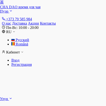
茶
CHA DAO
время для чая
Пуэр
+373 79 585 984
О нас
Доставка
Акции
Контакты
Пн-Вс: 10:00 - 20:00
RU
Русский
Română
Кабинет
Вход
Регистрация
Ш
Улун
Д