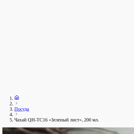
у
1
З
+
Посуда
Чахай QH-TC16 «Зеленый лист», 200 мл.