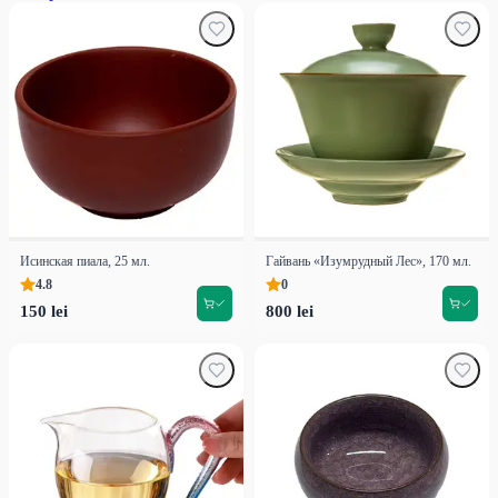
Исинская пиала, 25 мл.
Гайвань «Изумрудный Лес», 170 мл.
4.8
0
150 lei
800 lei