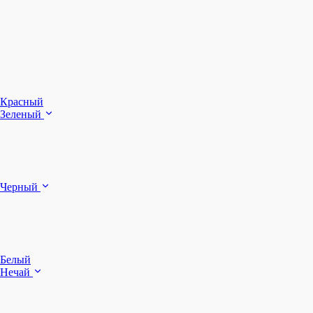
З
Ч
Красный
Зеленый
Б
Черный
п
Белый
Нечай
Д