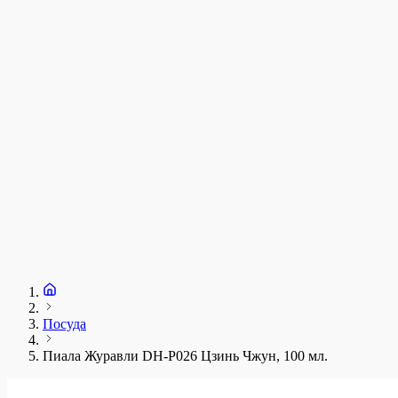
у
1
З
+
Посуда
Пиала Журавли DH-P026 Цзинь Чжун, 100 мл.