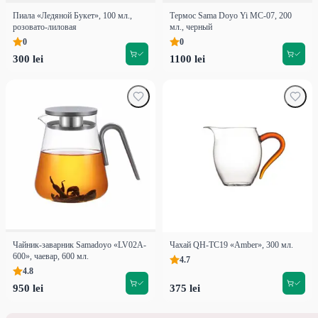
Пиала «Ледяной Букет», 100 мл.,
Термос Sama Doyo Yi MC-07, 200
розовато-лиловая
мл., черный
0
0
300 lei
1100 lei
Чайник-заварник Samadoyo «LV02A-
Чахай QH-TC19 «Amber», 300 мл.
600», чаевар, 600 мл.
4.7
4.8
950 lei
375 lei