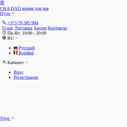
茶
CHA DAO
время для чая
Пуэр
+373 79 585 984
О нас
Доставка
Акции
Контакты
Пн-Вс: 10:00 - 20:00
RU
Русский
Română
Кабинет
Вход
Регистрация
Ш
Улун
Д