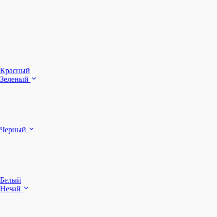
З
Ч
Красный
Зеленый
Б
Черный
п
Белый
Нечай
Д