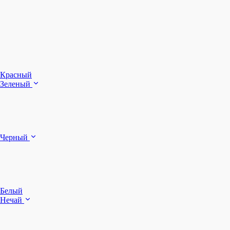
З
Ч
Красный
Зеленый
Б
Черный
п
Белый
Нечай
Д