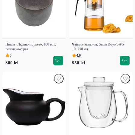
Пиала «Ледяной Букет», 100 мл.,
Чайник-заварник Sama Doyo SAG-
пепельно-серая
10, 750 мл
0
4.9
300 lei
950 lei