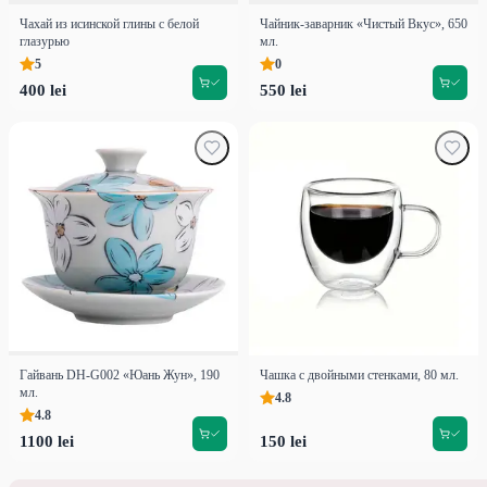
Чахай из исинской глины с белой
Чайник-заварник «Чистый Вкус», 650
глазурью
мл.
5
0
400 lei
550 lei
Гайвань DH-G002 «Юань Жун», 190
Чашка с двойными стенками, 80 мл.
мл.
4.8
4.8
1100 lei
150 lei