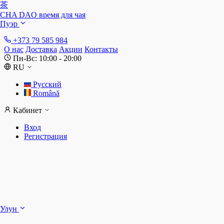
茶
CHA DAO
время для чая
Пуэр
+373 79 585 984
О нас
Доставка
Акции
Контакты
Пн-Вс: 10:00 - 20:00
RU
Русский
Română
Кабинет
Вход
Регистрация
Ш
Улун
Д