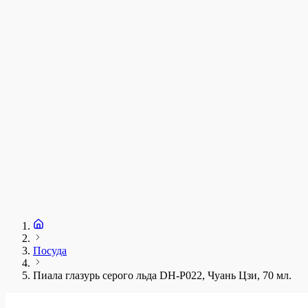
у
1
З
+
Посуда
Пиала глазурь серого льда DH-P022, Чуань Цзи, 70 мл.