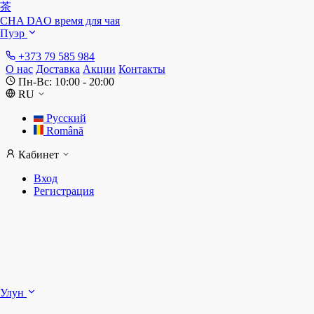
茶
CHA DAO
время для чая
Пуэр
+373 79 585 984
О нас
Доставка
Акции
Контакты
Пн-Вс: 10:00 - 20:00
RU
Русский
Română
Кабинет
Вход
Регистрация
Ш
Улун
Д