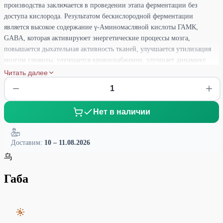
производства заключается в проведении этапа ферментации без
доступа кислорода. Результатом бескислородной ферментации
является высокое содержание γ-Аминомасляной кислоты ГАМК,
GABA, которая активируюет энергетические процессы мозга,
повышается дыхательная активность тканей, улучшается утилизация
мозгом глюкозы, улучшается кровоснабжение, улучшает динамику
нервных процессов в головном мозге, мышление, память, оказывает
Читать далее
мягкое психостимулирующее действие.
Нет в наличии
Доставим:
10 – 11.08.2026
乌
Габа