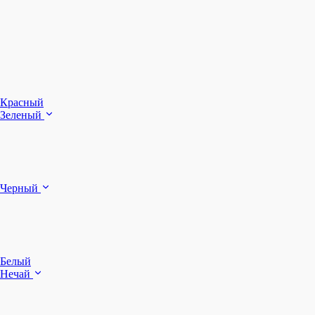
З
Ч
Красный
Зеленый
Б
Черный
п
Белый
Нечай
Д