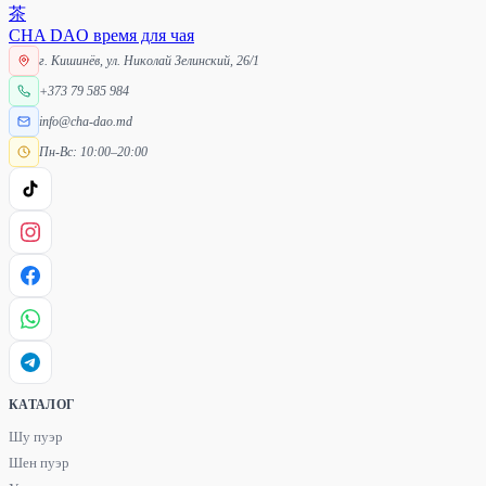
茶
CHA DAO
время для чая
г. Кишинёв, ул. Николай Зелинский, 26/1
+373 79 585 984
info@cha-dao.md
Пн-Вс: 10:00–20:00
КАТАЛОГ
Шу пуэр
Шен пуэр