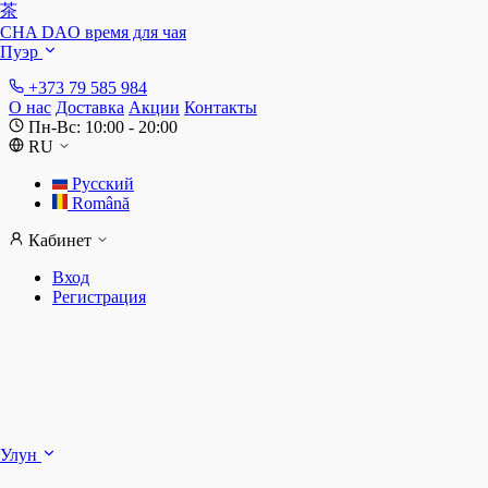
茶
CHA DAO
время для чая
Пуэр
+373 79 585 984
О нас
Доставка
Акции
Контакты
Пн-Вс: 10:00 - 20:00
RU
Русский
Română
Кабинет
Вход
Регистрация
Ш
Улун
Д