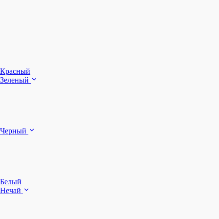
З
Ч
Красный
Зеленый
Б
Черный
п
Белый
Нечай
Д