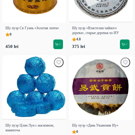
Шу пуэр Ся Гуань «Золотая лента»
Шу пуэр «Властелин чайного
дерева», старые деревья из ИУ
0
4.8
450 lei
375 lei
Шу пуэр Цзин Лун с жасмином,
Шу пуэр «Дань Уважения Иу»
миниточа
0