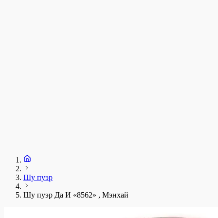
у
1
З
+
Шу пуэр
Шу пуэр Да И «8562» , Мэнхай