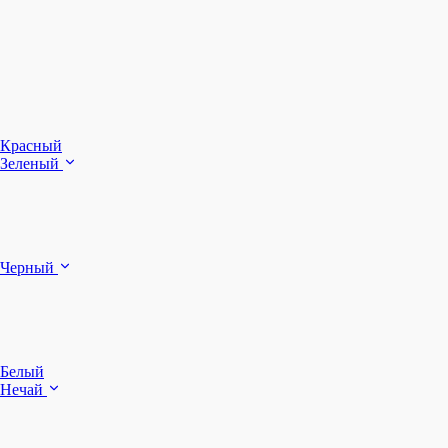
З
Ч
Красный
Зеленый
Б
Черный
п
Белый
Нечай
Д