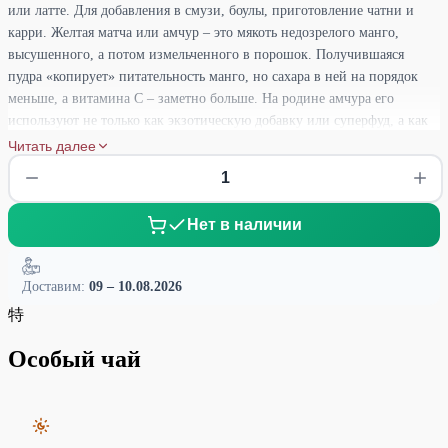
или латте. Для добавления в смузи, боулы, приготовление чатни и
карри. Желтая матча или амчур – это мякоть недозрелого манго,
высушенного, а потом измельченного в порошок. Получившаяся
пудра «копирует» питательность манго, но сахара в ней на порядок
меньше, а витамина С – заметно больше. На родине амчура его
используют не только как экзотическую добавку или суперфуд, а как
полноценную приправу к горячим и холодным блюдам из мяса, рыбы
Читать далее
и овощей. Например, в Индии порошок манго добавляют к карри и
чатни. Вкус желтой матчи в целом похож на манго, но отличается
заметной кислинкой, поэтому она прекрасно подходит и к сладким, и
Нет в наличии
к соленым блюдам. Эффект: тонизирует, наполняет энергией, снимает
усталость и стресс, отличный антидепрессант.
Доставим:
09 – 10.08.2026
特
Особый чай