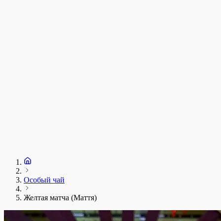
у
1
З
+
Особый чай
Желтая матча (Маття)