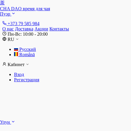
茶
CHA DAO
время для чая
Пуэр
+373 79 585 984
О нас
Доставка
Акции
Контакты
Пн-Вс: 10:00 - 20:00
RU
Русский
Română
Кабинет
Вход
Регистрация
Ш
Улун
Д