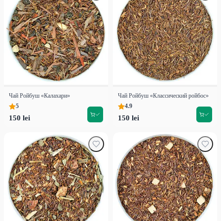
Чай Ройбуш «Калахари»
Чай Ройбуш «Классический ройбос»
5
4.9
150 lei
150 lei