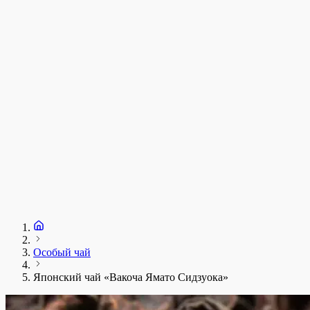
у
1
З
+
Особый чай
Японский чай «Вакоча Ямато Сидзуока»