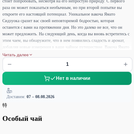
стоит попробовать, несмотря на его непростую природу. С первого
раза он может показаться необычным, но при второй попытке вы
откроете его настоящий потенциал. Уникальное вакоча Ямато
Сидзуока сразит вас своей неповторимой бодростью, которая
останется с вами на протяжении дня. Но это далеко не все, что он
может предложить. На следующий день, когда вы вновь встретитесь с
этим чаем, вы обнаружите, что в нем появились сладость и аромат,
добавляя новые измерения в ваше чайное путешествие. Вакоча Ямато
Сидзуока обладает удивительной способностью раскрываться с
Читать далее
каждым следующим проливом. Вы сможете насладиться его
многообразием оттенков и открыть новые грани его вкуса. С каждым
следующим глотком он будет приносить вам новые открытия и
Нет в наличии
удовлетворение. Несмотря на непростую первую встречу, Вакоча
Ямато Сидзуока заслуживает вашего внимания и терпения. Его
уникальные качества и потенциал открываются постепенно, награждая
Доставим:
07 – 08.08.2026
вас прекрасным чайным опытом. Примите вызов и откройте для себя
特
уникальный мир Вакоча Ямато Сидзуока, который заслуживает быть
открытым и наслаждаться во всей своей красе.
Особый чай