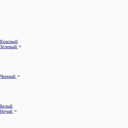
З
Ч
Красный
Зеленый
Б
Черный
п
Белый
Нечай
Д