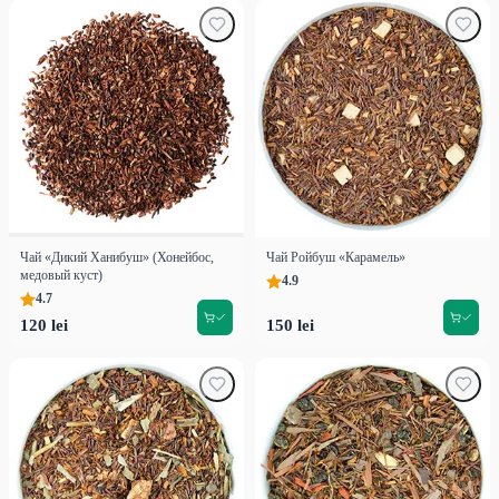
Чай «Дикий Ханибуш» (Хонейбос,
Чай Ройбуш «Карамель»
медовый куст)
4.9
4.7
120 lei
150 lei