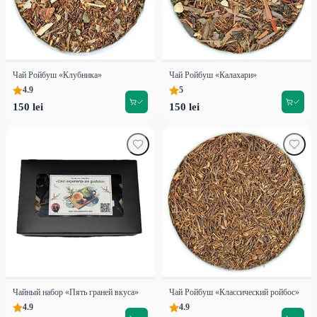
Чай Ройбуш «Клубника»
Чай Ройбуш «Калахари»
4.9
5
150 lei
150 lei
Чайный набор «Пять граней вкуса»
Чай Ройбуш «Классический ройбос»
4.9
4.9