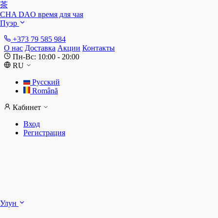
茶
CHA DAO
время для чая
Пуэр
+373 79 585 984
О нас
Доставка
Акции
Контакты
Пн-Вс: 10:00 - 20:00
RU
Русский
Română
Кабинет
Вход
Регистрация
Ш
Улун
Д