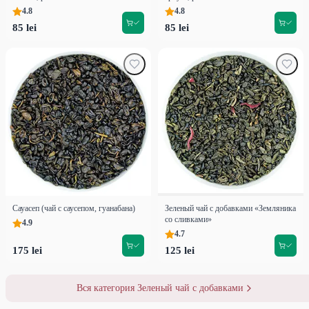
4.8
4.8
85 lei
85 lei
Сауасеп (чай с саусепом, гуанабана)
Зеленый чай с добавками «Земляника
со сливками»
4.9
4.7
175 lei
125 lei
Вся категория Зеленый чай с добавками