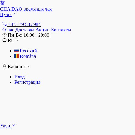
茶
CHA DAO
время для чая
Пуэр
+373 79 585 984
О нас
Доставка
Акции
Контакты
Пн-Вс: 10:00 - 20:00
RU
Русский
Română
Кабинет
Вход
Регистрация
Ш
Улун
Д