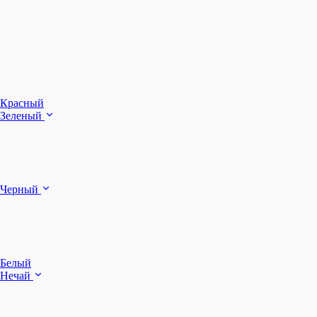
З
Ч
Красный
Зеленый
Б
Черный
п
Белый
Нечай
Д