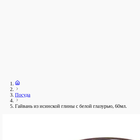
Посуда
Гайвань из исинской глины с белой глазурью, 60мл.