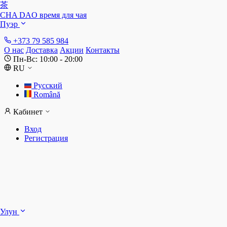
茶
CHA DAO
время для чая
Пуэр
+373 79 585 984
О нас
Доставка
Акции
Контакты
Пн-Вс: 10:00 - 20:00
RU
Русский
Română
Кабинет
Вход
Регистрация
Ш
Улун
Д