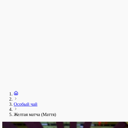
у
1
З
+
Особый чай
Желтая матча (Маття)