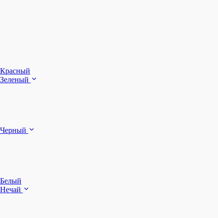
З
Ч
Красный
Зеленый
Б
Черный
п
Белый
Нечай
Д