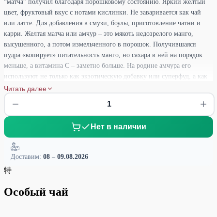
“матча” получил благодаря порошковому состоянию. Яркий желтый
цвет, фруктовый вкус с нотами кислинки. Не заваривается как чай
или латте. Для добавления в смузи, боулы, приготовление чатни и
карри. Желтая матча или амчур – это мякоть недозрелого манго,
высушенного, а потом измельченного в порошок. Получившаяся
пудра «копирует» питательность манго, но сахара в ней на порядок
меньше, а витамина С – заметно больше. На родине амчура его
используют не только как экзотическую добавку или суперфуд, а как
полноценную приправу к горячим и холодным блюдам из мяса, рыбы
Читать далее
и овощей. Например, в Индии порошок манго добавляют к карри и
чатни. Вкус желтой матчи в целом похож на манго, но отличается
заметной кислинкой, поэтому она прекрасно подходит и к сладким, и
Нет в наличии
к соленым блюдам. Эффект: тонизирует, наполняет энергией, снимает
усталость и стресс, отличный антидепрессант.
Доставим:
08 – 09.08.2026
特
Особый чай