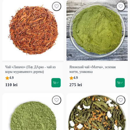
Чай «Лапачо» (Пау ДАрко - чай из
Японский чай «Матча», зеленая
коры муравьиного дерева)
маття, упаковка
4.9
4.9
110 lei
275 lei