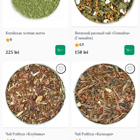
Китайская зелёная матча
Японский рисовый чай «Генмайча»
(Гэммайтя)
0
4.9
225 lei
150 lei
Чай Ройбуш «Клубника»
Чай Ройбуш «Калахари»