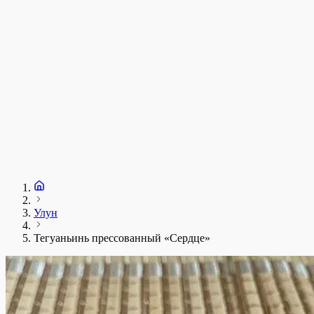
Улун
Тегуаньинь прессованный «Сердце»