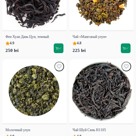
Фен Хуан Дань Цун, темный
Чай «Манговый улун»
4.9
4.8
250 lei
225 lei
Молочный улун
Чай Шуй Сянь H1105