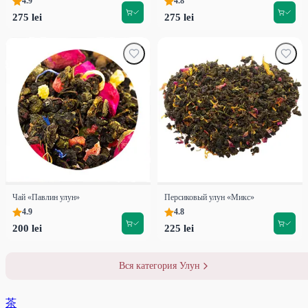
4.9
4.8
275 lei
275 lei
Чай «Павлин улун»
Персиковый улун «Микс»
4.9
4.8
200 lei
225 lei
Вся категория Улун
茶