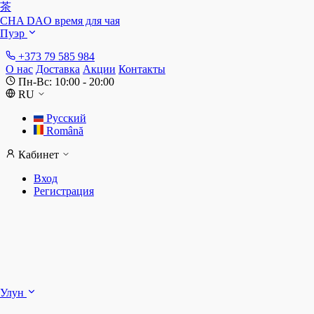
茶
CHA DAO
время для чая
Пуэр
+373 79 585 984
О нас
Доставка
Акции
Контакты
Пн-Вс: 10:00 - 20:00
RU
Русский
Română
Кабинет
Вход
Регистрация
Ш
Улун
Д