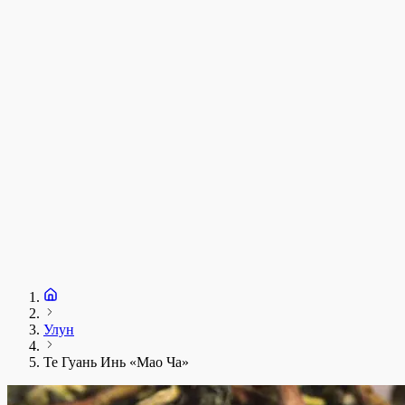
у
1
З
+
Улун
Те Гуань Инь «Мао Ча»