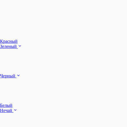
З
Ч
Красный
Зеленый
Б
Черный
п
Белый
Нечай
Д