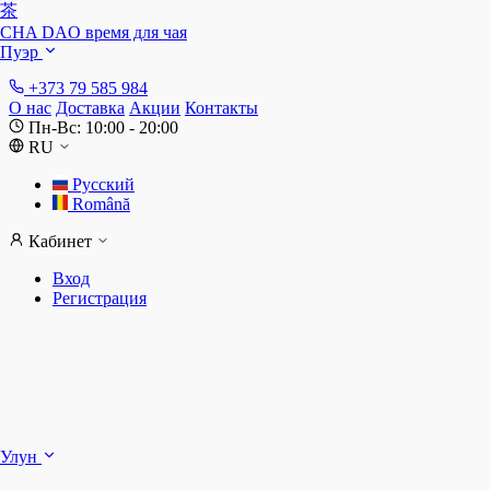
茶
CHA DAO
время для чая
Пуэр
+373 79 585 984
О нас
Доставка
Акции
Контакты
Пн-Вс: 10:00 - 20:00
RU
Русский
Română
Кабинет
Вход
Регистрация
Ш
Улун
Д