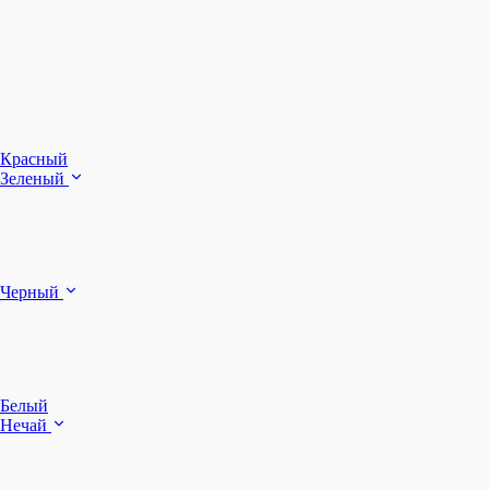
З
Ч
Красный
Зеленый
Б
Черный
п
Белый
Нечай
Д