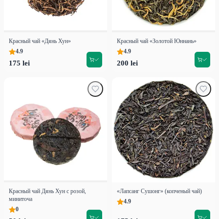
Красный чай «Дянь Хун»
Красный чай «Золотой Юннань»
4.9
4.9
175 lei
200 lei
Красный чай Дянь Хун с розой,
«Лапсанг Сушонг» (копченый чай)
миниточа
4.9
0