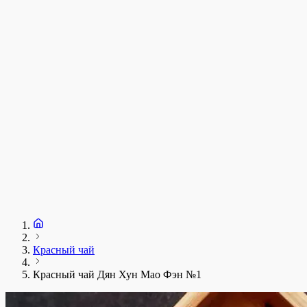
у
1
З
+
Красный чай
Красный чай Дян Хун Мао Фэн №1