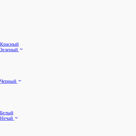
З
Ч
Красный
Зеленый
Б
Черный
п
Белый
Нечай
Д