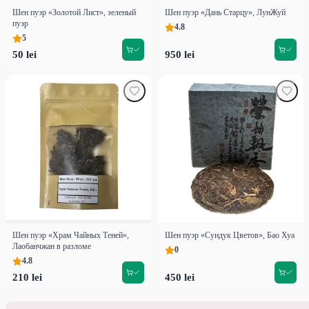
Шен пуэр «Золотой Лист», зеленый
Шен пуэр «Дань Старцу», ЛунЖуй
пуэр
4.8
5
50 lei
950 lei
Шен пуэр «Храм Чайных Теней»,
Шен пуэр «Сундук Цветов», Бао Хуа
Лаобанчжан в разломе
0
4.8
210 lei
450 lei