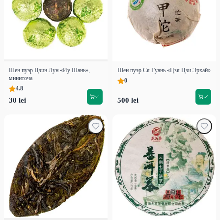
Шен пуэр Цзин Лун «Иу Шань»,
Шен пуэр Ся Гуань «Цзя Цзи Эрхай»
миниточа
0
4.8
30 lei
500 lei