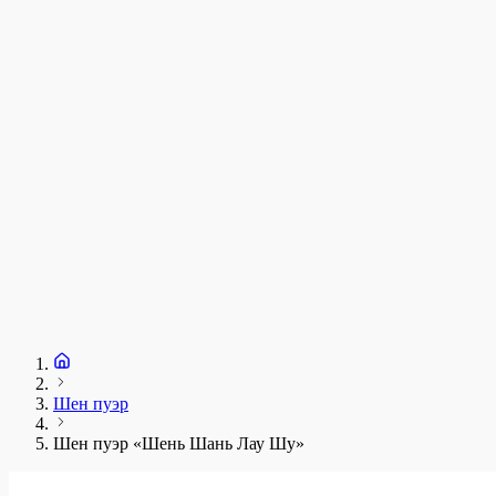
у
1
З
+
Шен пуэр
Шен пуэр «Шень Шань Лау Шу»