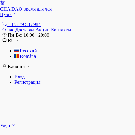
茶
CHA DAO
время для чая
Пуэр
+373 79 585 984
О нас
Доставка
Акции
Контакты
Пн-Вс: 10:00 - 20:00
RU
Русский
Română
Кабинет
Вход
Регистрация
Ш
Улун
Д