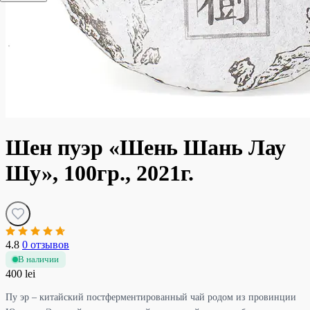
Шен пуэр «Шень Шань Лау
Шу», 100гр., 2021г.
4.8
0 отзывов
В наличии
400 lei
Пу эр – китайский постферментированный чай родом из провинции