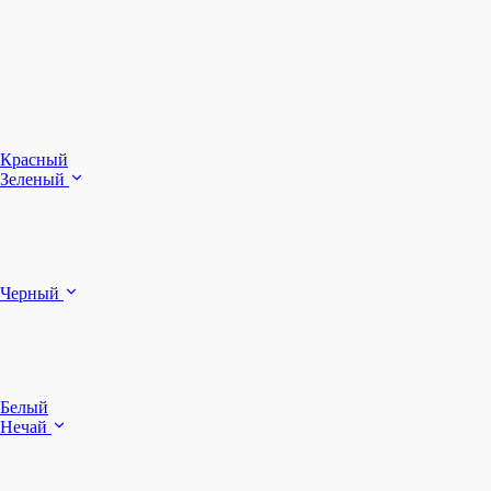
З
Ч
Красный
Зеленый
Б
Черный
п
Белый
Нечай
Д