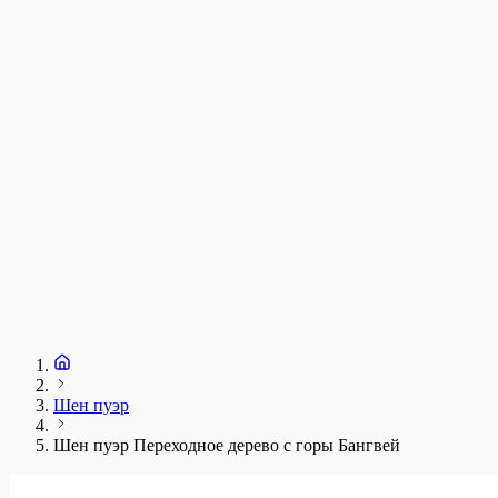
у
1
З
+
Шен пуэр
Шен пуэр Переходное дерево с горы Бангвей