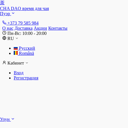
茶
CHA DAO
время для чая
Пуэр
+373 79 585 984
О нас
Доставка
Акции
Контакты
Пн-Вс: 10:00 - 20:00
RU
Русский
Română
Кабинет
Вход
Регистрация
Ш
Улун
Д