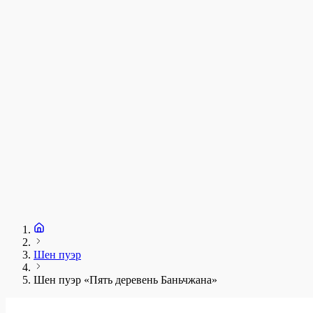
у
1
З
+
Шен пуэр
Шен пуэр «Пять деревень Баньчжана»