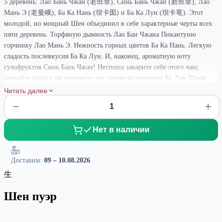
5 деревень: Лао Бань Чжан (老班章), Синь Бань Чжан (新班章), Лао
Мань Э (老曼峨), Ба Ка Нань (坝卡囡) и Ба Ка Лун (坝卡竜). Этот
молодой, но мощный Шен объединил в себе характерные черты всех
пяти деревень. Торфяную дымность Лао Бан Чжана Пикантуню
горчинку Лао Мань Э. Нежность горных цветов Ба Ка Нань. Легкую
сладость послевкусия Ба Ка Лун. И, наконец, ароматную ноту
сухофруктов Синь Бань Чжан! Неспеша заварите себе этого чаю,
закройте глаза и он перенесет вас прямо на вершину Бу Лан Шани.
Побродите там в тишине, перекатывая вкусы во рту. Какая деревня из
Читать далее
пяти вам ближе?
Нет в наличии
Доставим:
09 – 10.08.2026
生
Шен пуэр