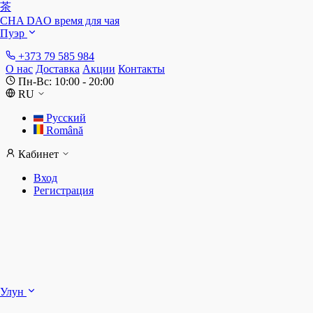
茶
CHA DAO
время для чая
Пуэр
+373 79 585 984
О нас
Доставка
Акции
Контакты
Пн-Вс: 10:00 - 20:00
RU
Русский
Română
Кабинет
Вход
Регистрация
Ш
Улун
Д