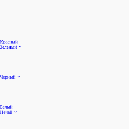
З
Ч
Красный
Зеленый
Б
Черный
п
Белый
Нечай
Д