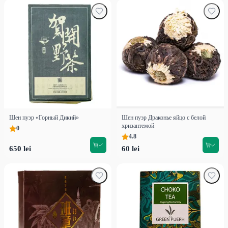
Шен пуэр «Горный Дикий»
Шен пуэр Драконье яйцо с белой
хризантемой
0
4.8
650 lei
60 lei