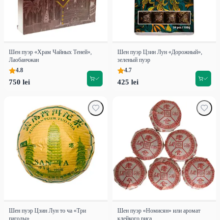
Шен пуэр «Храм Чайных Теней»,
Шен пуэр Цзин Лун «Дорожный»,
Лаобанчжан
зеленый пуэр
4.8
4.7
750 lei
425 lei
Шен пуэр Цзин Лун то ча «Три
Шен пуэр «Номисян» или аромат
пагоды»
клейкого риса