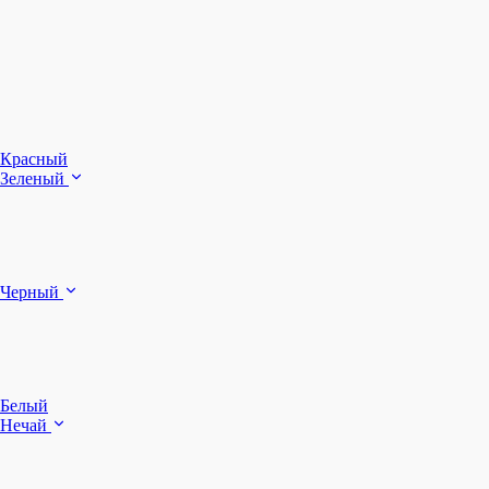
З
Ч
Красный
Зеленый
Б
Черный
п
Белый
Нечай
Д