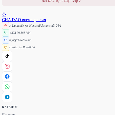
Вся категория Шу пуэр
茶
CHA DAO
время для чая
г. Кишинёв, ул. Николай Зелинский, 26/1
+373 79 585 984
info@cha-dao.md
Пн-Вс: 10:00–20:00
КАТАЛОГ
Шу пуэр