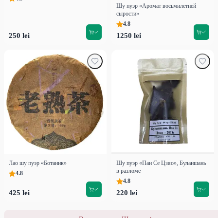
Шу пуэр «Аромат восьмилетней
сырости»
4.8
250 lei
1250 lei
Лао шу пуэр «Ботаник»
Шу пуэр «Пан Се Цзяо», Буланшань
в разломе
4.8
4.8
425 lei
220 lei