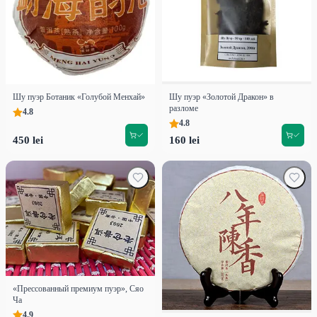
Шу пуэр Ботаник «Голубой Менхай»
Шу пуэр «Золотой Дракон» в
разломе
4.8
4.8
450 lei
160 lei
«Прессованный премиум пуэр», Сяо
Ча
4.9