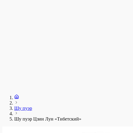
у
1
З
+
Шу пуэр
Шу пуэр Цзин Лун «Тибетский»