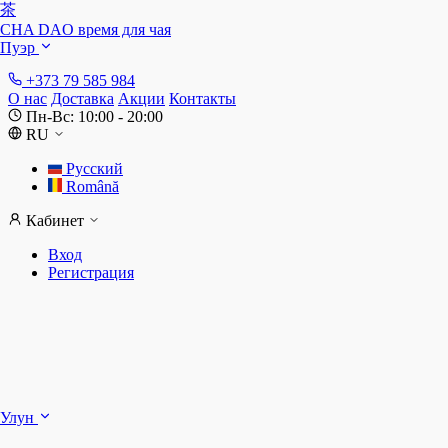
茶
CHA DAO
время для чая
Пуэр
+373 79 585 984
О нас
Доставка
Акции
Контакты
Пн-Вс: 10:00 - 20:00
RU
Русский
Română
Кабинет
Вход
Регистрация
Ш
Улун
Д