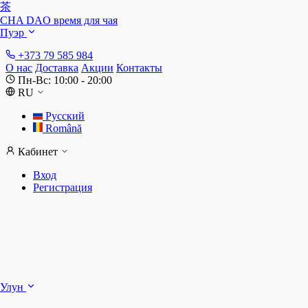
茶
CHA DAO
время для чая
Пуэр
+373 79 585 984
О нас
Доставка
Акции
Контакты
Пн-Вс: 10:00 - 20:00
RU
Русский
Română
Кабинет
Вход
Регистрация
Ш
Улун
Д