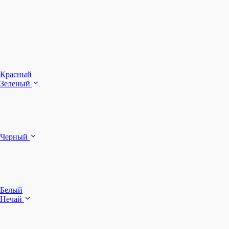
З
Ч
Красный
Зеленый
Б
Черный
п
Белый
Нечай
Д