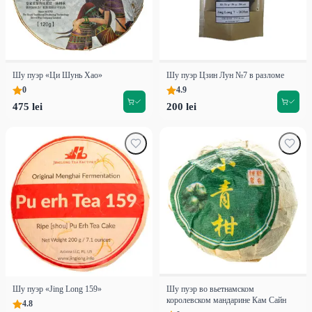
Шу пуэр «Ци Шунь Хао»
Шу пуэр Цзин Лун №7 в разломе
0
4.9
475 lei
200 lei
Шу пуэр «Jing Long 159»
Шу пуэр во вьетнамском
королевском мандарине Кам Сайн
4.8