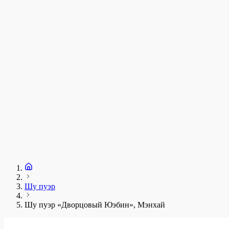
у
1
З
+
Шу пуэр
Шу пуэр «Дворцовый Юэбин», Мэнхай