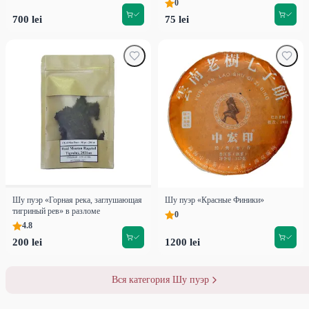
0
700 lei
75 lei
Шу пуэр «Горная река, заглушающая
Шу пуэр «Красные Финики»
тигриный рев» в разломе
0
4.8
200 lei
1200 lei
Вся категория Шу пуэр