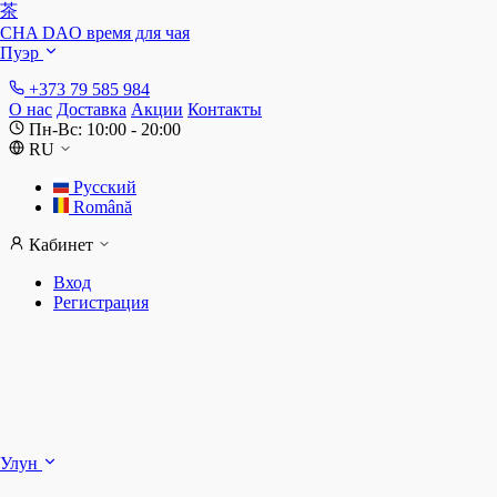
茶
CHA DAO
время для чая
Пуэр
+373 79 585 984
О нас
Доставка
Акции
Контакты
Пн-Вс: 10:00 - 20:00
RU
Русский
Română
Кабинет
Вход
Регистрация
Ш
Улун
Д