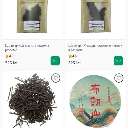
Шу пуэр «Цветы из Биндао» в
Шу пуэр «Мелодия снежного ливня»
разломе
в разломе
4.9
4.8
225 lei
225 lei