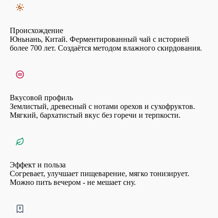
овладеть вашими чувствами, словно путешествуя по времени и
ощущая благородное наследие.
Происхождение
Юньнань, Китай. Ферментированный чай с историей
более 700 лет. Создаётся методом влажного скирдования.
Вкусовой профиль
Землистый, древесный с нотами орехов и сухофруктов.
Мягкий, бархатистый вкус без горечи и терпкости.
Эффект и польза
Согревает, улучшает пищеварение, мягко тонизирует.
Можно пить вечером - не мешает сну.