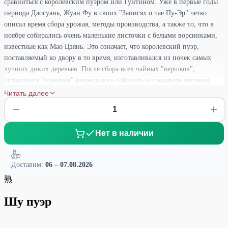
сравниться с королевским пуэром или Гунтином. Уже в первые годы
периода Даогуань, Жуан Фу в своих "Записях о чае Пу-Эр" четко
описал время сбора урожая, методы производства, а также то, что в
ноябре собирались очень маленькие листочки с белыми ворсинками,
известные как Мао Цзянь. Это означает, что королевский пуэр,
поставляемый ко двору в то время, изготавливался из почек самых
лучших диких деревьев. После сбора всех чайных "вершков",
оставшиеся "корешки" разрешалось собирать и продавать частным
лицам. Только королевская семья имела возможность наслаждаться
Читать далее
Гунтином Пуэром, который был символом статуса. Обычные люди не
только не могли его попробовать, но даже унюхать. Сами отцы-
основатели династий, те, кто помогал наследному принцу занять
Нет в наличии
трон, могли только иногда дегустировать императорский Гунтин на
прощальном "Пире тысячи стариков", аналоге современной "Lifetime
Achievement Award". Это происходило, когда они достигали
Доставим:
06 – 07.08.2026
преклонного возраста и уходили на покой в родные провинции. Шу
熟
пуэр "Гунтин Йи Хэнсян Чунь Пин" открывает перед вами двери во
времена великих династий и королевской роскоши. Этот чай
Шу пуэр
позволяет вам окунуться в богатую историю и насладиться
изысканным вкусом, которым наслаждалась лишь королевская семья.
Откройте для себя превосходство Гунтина и позвольте его величию