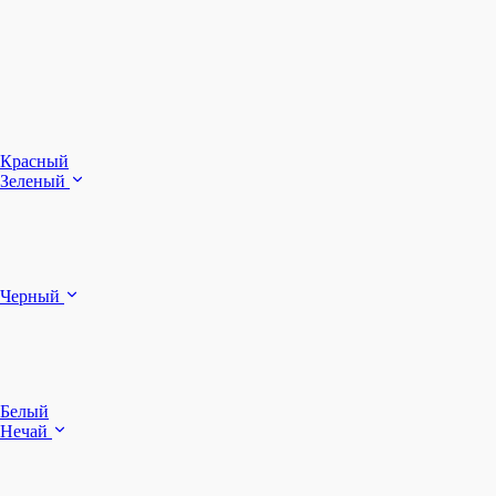
З
Ч
Красный
Зеленый
Б
Черный
п
Белый
Нечай
Д