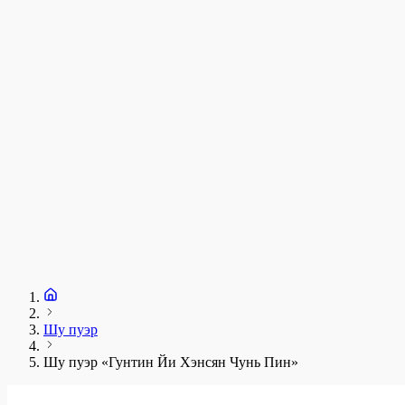
у
1
З
+
Шу пуэр
Шу пуэр «Гунтин Йи Хэнсян Чунь Пин»