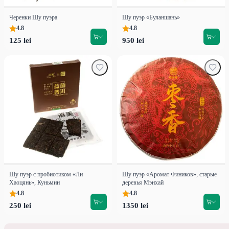
Черенки Шу пуэра
Шу пуэр «Буланшань»
4.8
4.8
125 lei
950 lei
Шу пуэр c пробиотиком «Ли
Шу пуэр «Аромат Фиников», старые
Хаоцянь», Куньмин
деревья Мэнхай
4.8
4.8
250 lei
1350 lei