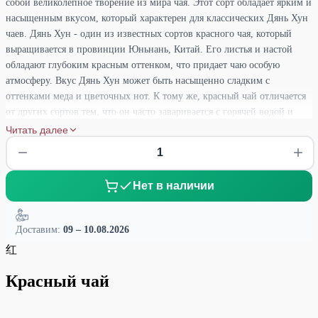
собой великолепное творение из мира чая. Этот сорт обладает ярким и
насыщенным вкусом, который характерен для классических Дянь Хун
чаев. Дянь Хун - один из известных сортов красного чая, который
выращивается в провинции Юньнань, Китай. Его листья и настой
обладают глубоким красным оттенком, что придает чаю особую
атмосферу. Вкус Дянь Хун может быть насыщенно сладким с
оттенками меда и цветочных нот. К тому же, красный чай отличается
от других сортов тем, что он часто заваривается с горячей водой и
имеет крепкий аромат и вкус. Это делает его отличным напитком для
Читать далее
тех, кто предпочитает насыщенные и яркие вкусы.
Нет в наличии
Доставим:
09 – 10.08.2026
红
Красный чай