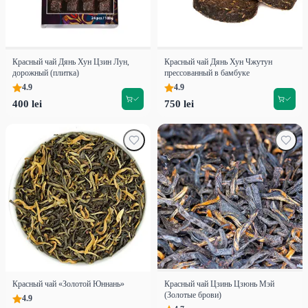
Красный чай Дянь Хун Цзин Лун,
Красный чай Дянь Хун Чжутун
дорожный (плитка)
прессованный в бамбуке
4.9
4.9
400 lei
750 lei
Красный чай «Золотой Юннань»
Красный чай Цзинь Цзюнь Мэй
(Золотые брови)
4.9