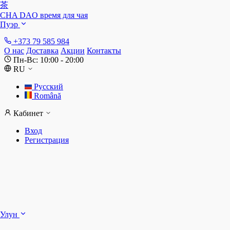
茶
CHA DAO
время для чая
Пуэр
+373 79 585 984
О нас
Доставка
Акции
Контакты
Пн-Вс: 10:00 - 20:00
RU
Русский
Română
Кабинет
Вход
Регистрация
Ш
Улун
Д