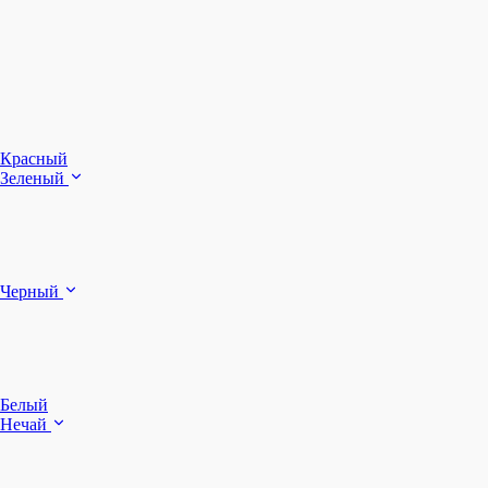
З
Ч
Красный
Зеленый
Б
Черный
п
Белый
Нечай
Д