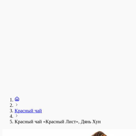
у
1
З
+
Красный чай
Красный чай «Красный Лист», Дянь Хун