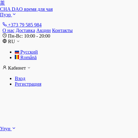
茶
CHA DAO
время для чая
Пуэр
+373 79 585 984
О нас
Доставка
Акции
Контакты
Пн-Вс: 10:00 - 20:00
RU
Русский
Română
Кабинет
Вход
Регистрация
Ш
Улун
Д