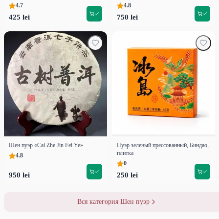
4.7
4.8
425 lei
750 lei
Шен пуэр «Cai Zhe Jin Fei Ye»
Пуэр зеленый прессованный, Биндао,
плитка
4.8
0
950 lei
250 lei
Вся категория Шен пуэр