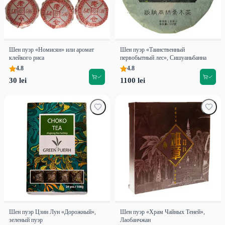
Шен пуэр «Номисян» или аромат
Шен пуэр «Таинственный
клейкого риса
первобытный лес», Сишуаньбанна
4.8
4.8
30 lei
1100 lei
Шен пуэр Цзин Лун «Дорожный»,
Шен пуэр «Храм Чайных Теней»,
зеленый пуэр
Лаобанчжан