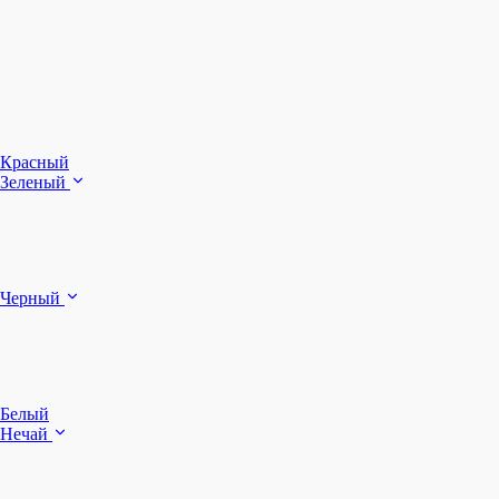
З
Ч
Красный
Зеленый
Б
Черный
п
Белый
Нечай
Д