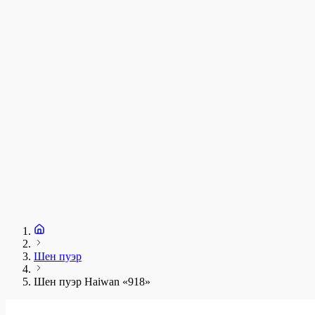
у
1
З
+
Шен пуэр
Шен пуэр Haiwan «918»