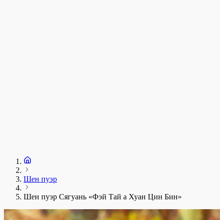
у
1
З
+
Шен пуэр
Шен пуэр Сягуань «Фэй Тай а Хуан Цин Бин»