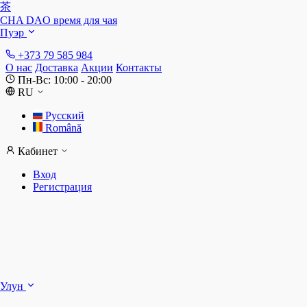
茶
CHA DAO
время для чая
Пуэр
+373 79 585 984
О нас
Доставка
Акции
Контакты
Пн-Вс: 10:00 - 20:00
RU
Русский
Română
Кабинет
Вход
Регистрация
Ш
Улун
Д