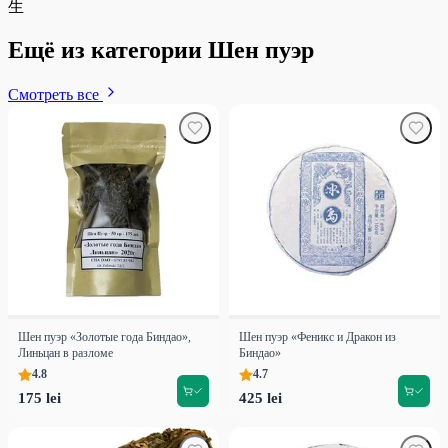
生
Ещё из категории Шен пуэр
Смотреть все
Шен пуэр «Золотые года Биндао»,
Шен пуэр «Феникс и Дракон из
Линьцан в разломе
Биндао»
4.8
4.7
175 lei
425 lei