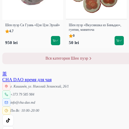
Шен пуэр Ся Гуань «Цзя Цзи Эрхай»
Шен пуэр «Вкусняшка из Биньдао»,
гунтин, миниточа
4.7
0
950 lei
50 lei
Вся категория Шен пуэр
茶
CHA DAO
время для чая
г. Кишинёв, ул. Николай Зелинский, 26/1
+373 79 585 984
info@cha-dao.md
Пн-Вс: 10:00–20:00