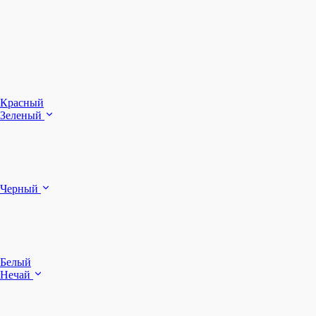
З
Ч
Красный
Зеленый
Б
Черный
п
Белый
Нечай
Д