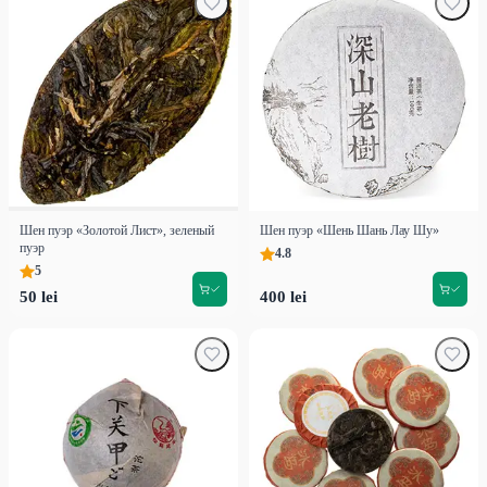
Шен пуэр «Золотой Лист», зеленый
Шен пуэр «Шень Шань Лау Шу»
пуэр
4.8
5
50 lei
400 lei