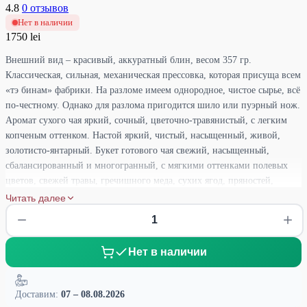
4.8
0 отзывов
Нет в наличии
1750 lei
Внешний вид – красивый, аккуратный блин, весом 357 гр.
Классическая, сильная, механическая прессовка, которая присуща всем
«тэ бинам» фабрики. На разломе имеем однородное, чистое сырье, всё
по-честному. Однако для разлома пригодится шило или пуэрный нож.
Аромат сухого чая яркий, сочный, цветочно-травянистый, с легким
копченым оттенком. Настой яркий, чистый, насыщенный, живой,
золотисто-янтарный. Букет готового чая свежий, насыщенный,
сбалансированный и многогранный, с мягкими оттенками полевых
цветов, свежей травы, гречишного меда, сухих ягод, пряностей,
свежей древесины, цитрусов и легкой дымкой. Аромат легкий,
Читать далее
летучий, ненавязчивый, чуть сладковатый, цветочно-пряный,
подкопченый. Вкус благородный, ровный, округлый, мягко и
равномерно раскрывающийся на протяжении чаепития. Послевкусие
Нет в наличии
долгое, освежающее, шелковистое, с приятной кислинкой и
сладостью. Прекрасный шэн пуэр для неспешных, емких и
внимательных чаепитий.
Доставим:
07 – 08.08.2026