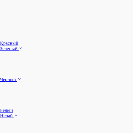
З
Ч
Красный
Зеленый
Б
Черный
п
Белый
Нечай
Д