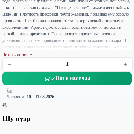
года. Долго мы не делились с вами новинками от этой чайной марки,
и вот наша свежая находка - "Палящее Солнце", также известный как
Цзяо Ян. Плотность прессовки почти железная, придавая ему особую
прочность. Цвет блина насыщенно темно-коричневый с золотыми
вкраплениями. Аромат сухого листа носит ноты землянистости и
легкой гнилой древесины. После прогрева древесные оттенки
усиливаются, а также проявляется приятная нота жженого сахара. В
настое вы найдете вкус грецкого ореха, влажной древесины, жгучей
карамели и сухофруктов, совсем не ощущая земли. Вкус чая
Читать далее
отличается карамельной сладостью с легкой терпкостью, которая
быстро переходит в сладкий оттенок. Этот чай обладает невероятной
насыщенностью и бархатистой текстурой, что делает его по-
Нет в наличии
настоящему уникальным.
Доставим:
10 – 11.08.2026
熟
Шу пуэр