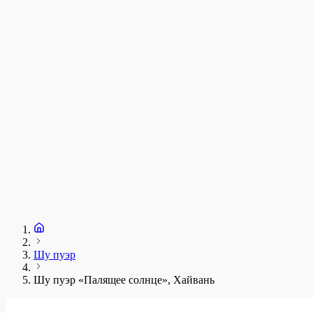
у
1
З
+
Шу пуэр
Шу пуэр «Палящее солнце», Хайвань