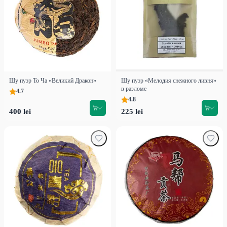
Шу пуэр То Ча «Великий Дракон»
Шу пуэр «Мелодия снежного ливня»
в разломе
4.7
4.8
400 lei
225 lei