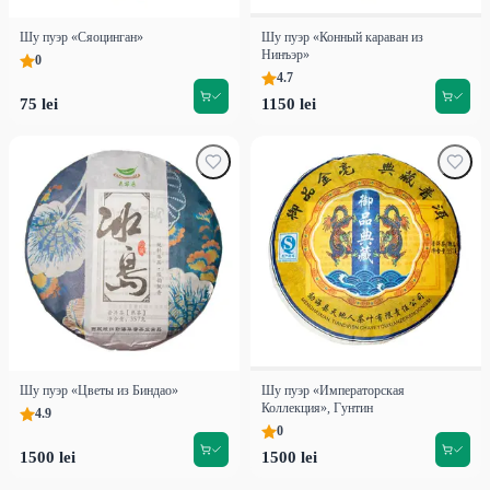
Шу пуэр «Сяоцинган»
Шу пуэр «Конный караван из
Нинъэр»
0
4.7
75 lei
1150 lei
Шу пуэр «Цветы из Биндао»
Шу пуэр «Императорская
Коллекция», Гунтин
4.9
0
1500 lei
1500 lei