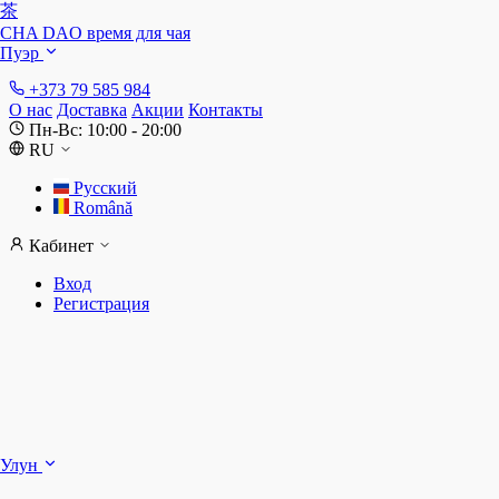
茶
CHA DAO
время для чая
Пуэр
+373 79 585 984
О нас
Доставка
Акции
Контакты
Пн-Вс: 10:00 - 20:00
RU
Русский
Română
Кабинет
Вход
Регистрация
Ш
Улун
Д