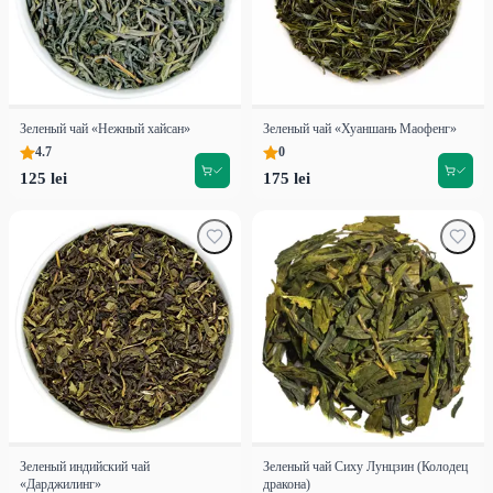
Зеленый чай «Нежный хайсан»
Зеленый чай «Хуаншань Маофенг»
4.7
0
125 lei
175 lei
Зеленый индийский чай
Зеленый чай Сиху Лунцзин (Колодец
«Дарджилинг»
дракона)