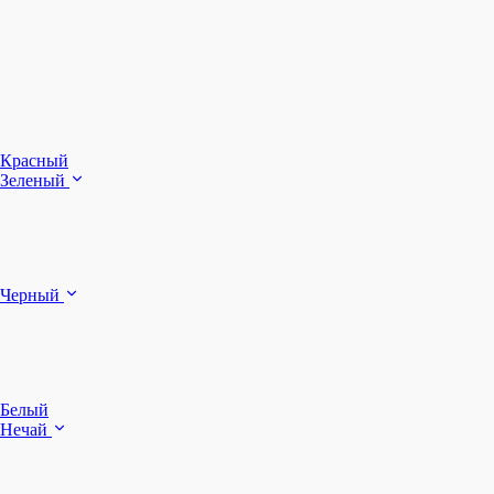
З
Ч
Красный
Зеленый
Б
Черный
п
Белый
Нечай
Д