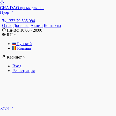
茶
CHA DAO
время для чая
Пуэр
+373 79 585 984
О нас
Доставка
Акции
Контакты
Пн-Вс: 10:00 - 20:00
RU
Русский
Română
Кабинет
Вход
Регистрация
Ш
Улун
Д