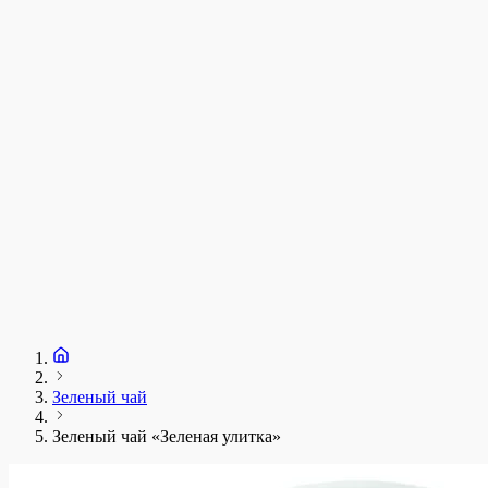
у
1
З
+
Зеленый чай
Зеленый чай «Зеленая улитка»