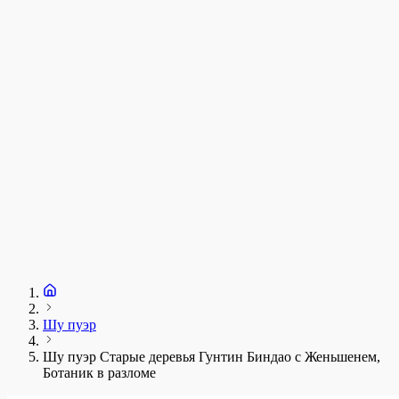
у
1
З
+
Шу пуэр
Шу пуэр Старые деревья Гунтин Биндао с Женьшенем,
Ботаник в разломе