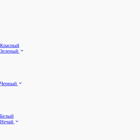
З
Ч
Красный
Зеленый
Б
Черный
п
Белый
Нечай
Д