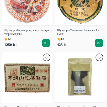
Шу пуэр «Горная река, заглушающая
Шу пуэр «Маленький Тайвань», Ся
тигриный рев»
Гуань
4.8
4.8
1250 lei
425 lei