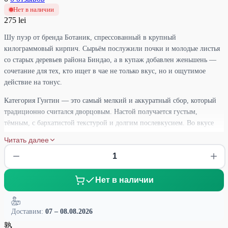
Нет в наличии
275 lei
Шу пуэр от бренда Ботаник, спрессованный в крупный
килограммовый кирпич. Сырьём послужили почки и молодые листья
со старых деревьев района Биндао, а в купаж добавлен женьшень —
сочетание для тех, кто ищет в чае не только вкус, но и ощутимое
действие на тонус.
Категория Гунтин — это самый мелкий и аккуратный сбор, который
традиционно считался дворцовым. Настой получается густым,
тёмным, с бархатистой текстурой и долгим послевкусием. Во вкусе
чувствуются ореховые и землистые тона, мягкая древесная сладость,
Читать далее
характерная для выдержанных шу с северных гор Юньнани.
Женьшень добавляет лёгкую горчинку и травянистый шлейф, который
проявляется ближе к концу глотка и держится довольно долго.
Нет в наличии
Сырьё со старых деревьев ценится за плотность настоя и способность
выдерживать много проливов без потери характера. Такой чай
спокойно раскрывается на десять-пятнадцать заваркок в гайвани или
Доставим:
07 – 08.08.2026
чайнике, постепенно меняя оттенки — от насыщенных земляных в
熟