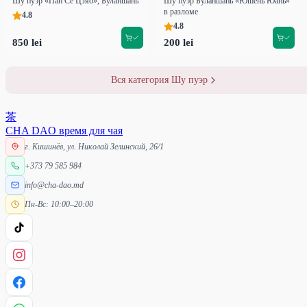
Шу пуэр «Пан Се Цзяо», Буланшань
Шу пуэр Буланшань «Юшень Юань»
в разломе
4.8
4.8
850 lei
200 lei
Вся категория Шу пуэр
茶
CHA DAO
время для чая
г. Кишинёв, ул. Николай Зелинский, 26/1
+373 79 585 984
info@cha-dao.md
Пн-Вс: 10:00–20:00