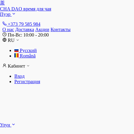
茶
CHA DAO
время для чая
Пуэр
+373 79 585 984
О нас
Доставка
Акции
Контакты
Пн-Вс: 10:00 - 20:00
RU
Русский
Română
Кабинет
Вход
Регистрация
Ш
Улун
Д