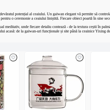
adevăratul potențial al ceaiului. Un gaiwan elegant vă permite să control
entru o ceremonie a ceaiului liniștită. Fiecare obiect poartă în sine secol
ual meditativ, unde fiecare detaliu contează - de la textura ceștii în pal
ui acasă: de la gaiwan-uri funcționale și site până la ceainice Yixing de c