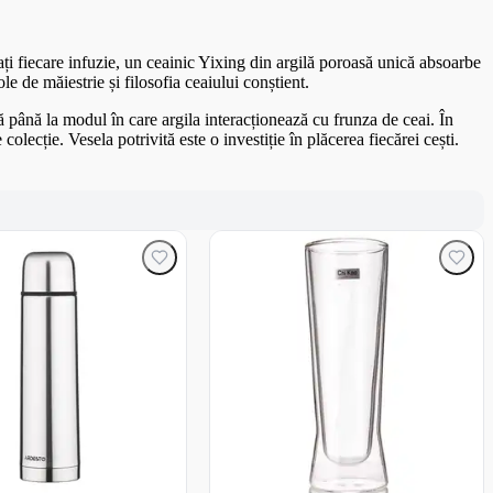
ați fiecare infuzie, un ceainic Yixing din argilă poroasă unică absoarbe
e de măiestrie și filosofia ceaiului conștient.
mă până la modul în care argila interacționează cu frunza de ceai. În
olecție. Vesela potrivită este o investiție în plăcerea fiecărei cești.