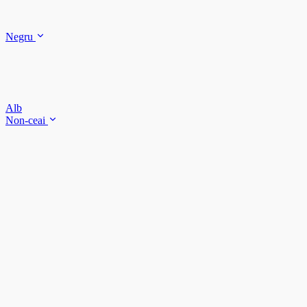
Negru
Alb
Non-ceai