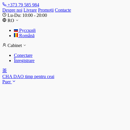
+373 79 585 984
Despre noi
Livrare
Promoții
Contacte
Lu-Du: 10:00 - 20:00
RO
Русский
Română
Cabinet
Conectare
Înregistrare
茶
CHA DAO
timp pentru ceai
Puer