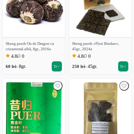
Sheng puerh Ou de Dragon cu
Sheng puerh «Flori Bindao»,
crizantemă albă, 8gr., 2016a
45gr., 2024a
4.8
0
4.8
0
- 8gr.
- 45gr.
60 lei
250 lei