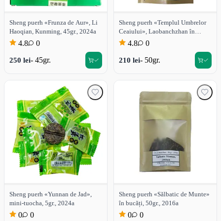
Sheng puerh «Frunza de Aur», Li
Sheng puerh «Templul Umbrelor
Haoqian, Kunming, 45gr., 2024a
Ceaiului», Laobanchzhan în
bucăți, 50gr., 2024a
4.8
0
4.8
0
- 45gr.
- 50gr.
250 lei
210 lei
Sheng puerh «Yunnan de Jad»,
Sheng puerh «Sălbatic de Munte»
mini-tuocha, 5gr., 2024a
în bucăți, 50gr., 2016a
0
0
0
0