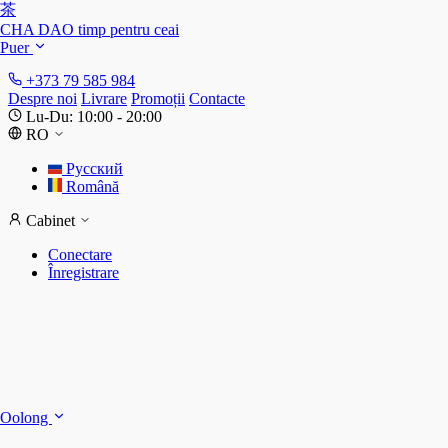
茶
CHA DAO
timp pentru ceai
Puer
+373 79 585 984
Despre noi
Livrare
Promoții
Contacte
Lu-Du: 10:00 - 20:00
RO
Русский
Română
Cabinet
Conectare
Înregistrare
S
S
Oolong
D
T