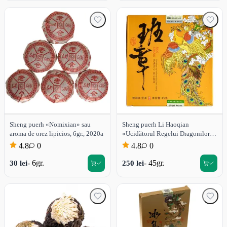
Sheng puerh «Nomixian» sau
Sheng puerh Li Haoqian
aroma de orez lipicios, 6gr., 2020a
«Ucidătorul Regelui Dragonilor
Ban Zhang», Kunming, 45gr.,
4.8
0
4.8
0
2021a
- 6gr.
- 45gr.
30 lei
250 lei