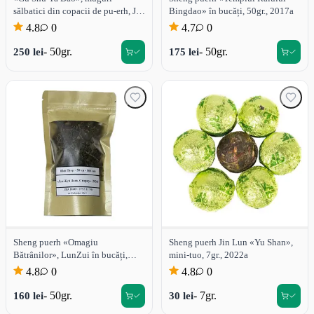
sălbatici din copacii de pu-erh, Jin
Bingdao» în bucăți, 50gr., 2017a
Lun, 50gr., 2021a
4.8
0
4.7
0
- 50gr.
- 50gr.
250 lei
175 lei
Sheng puerh «Omagiu
Sheng puerh Jin Lun «Yu Shan»,
Bătrânilor», LunZui în bucăți,
mini-tuo, 7gr., 2022a
50gr., 2020a
4.8
0
4.8
0
- 50gr.
- 7gr.
160 lei
30 lei