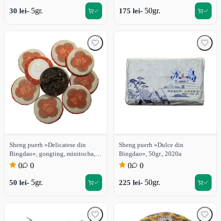
- 5gr.
- 50gr.
30 lei
175 lei
Sheng puerh «Delicatese din
Sheng puerh «Dulce din
Bingdao», gongting, minitocha,
Bingdao», 50gr., 2020a
5gr., 2024a
0
0
0
0
- 5gr.
- 50gr.
50 lei
225 lei