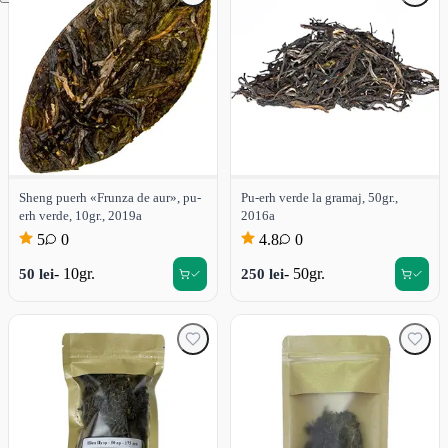
Sheng puerh «Frunza de aur», pu-
Pu-erh verde la gramaj, 50gr.,
erh verde, 10gr., 2019a
2016a
5
0
4.8
0
- 10gr.
- 50gr.
50 lei
250 lei