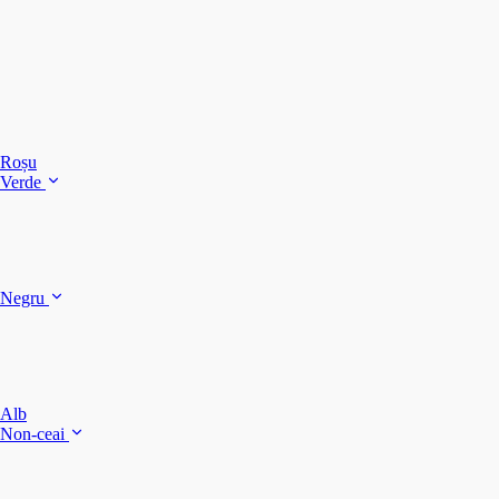
C
C
C
Roșu
Verde
C
C
Negru
Y
F
B
Alb
M
Non-ceai
S
P