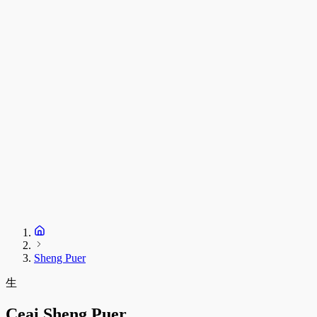
C
T
s
C
D
1
S
+
Sheng Puer
生
Ceai Sheng Puer