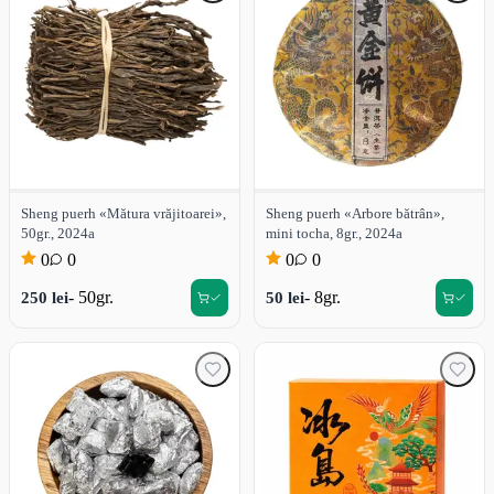
Sheng puerh «Mătura vrăjitoarei»,
Sheng puerh «Arbore bătrân»,
50gr., 2024a
mini tocha, 8gr., 2024a
0
0
0
0
- 50gr.
- 8gr.
250 lei
50 lei