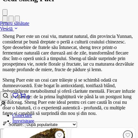
Pentru sănătate
Veselă
Sheng Puer este un ceai viu, maturat natural, din provincia Yunnan,
considerat pe bună dreptate o perlă a culturii ceaiului chinezesc.
Spre deosebire de fratele său întunecat, sheng trece printr-o
fermentare naturală care durează ani de zile, transformând fiecare
disc într-o operă unică a timpului. Sheng-ul tânăr surprinde prin
prospețimea vie, notele florale și fructate, iar cu maturarea dezvăluie
nuanțe profunde de miere, fructe de pădure și lemn.
Sheng Puer este un ceai care trăiește și se schimbă odată cu
dumneavoastră. Este bogat în antioxidanți, tonifiază blând,
îmbunătățește metabolismul și oferă claritate mentală. Fiecare infuzie
este o călătorie: de la prima înghițitură vie până la un postgust lung
0
și dulceag. Sheng Puer este ideal pentru cei care caută în ceai nu
doar o băutură, ci o experiență autentică - profundă, cu multiple
fațete și capabilă să surprindă din nou și din nou.
Conectare
Înregistrare
Sortare: