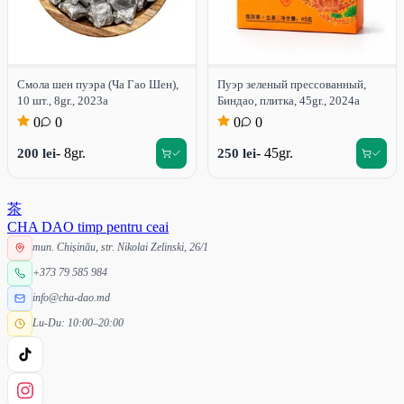
Смола шен пуэра (Ча Гао Шен),
Пуэр зеленый прессованный,
10 шт., 8gr., 2023a
Биндао, плитка, 45gr., 2024a
0
0
0
0
- 8gr.
- 45gr.
200 lei
250 lei
茶
CHA DAO
timp pentru ceai
mun. Chișinău, str. Nikolai Zelinski, 26/1
+373 79 585 984
info@cha-dao.md
Lu-Du: 10:00–20:00