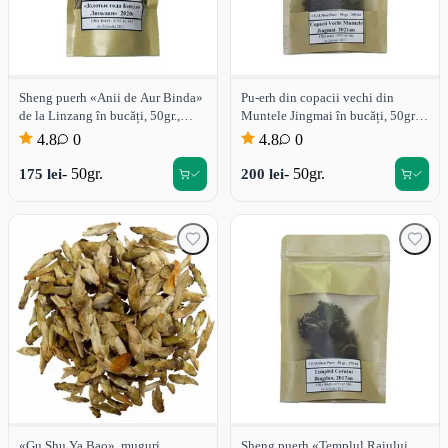
Sheng puerh «Anii de Aur Binda»
Pu-erh din copacii vechi din
de la Linzang în bucăți, 50gr.,
Muntele Jingmai în bucăți, 50gr.,
2020a
2021a
4.8
0
4.8
0
- 50gr.
- 50gr.
175 lei
200 lei
«Gu Shu Ya Bao», muguri
Sheng puerh «Templul Raiului