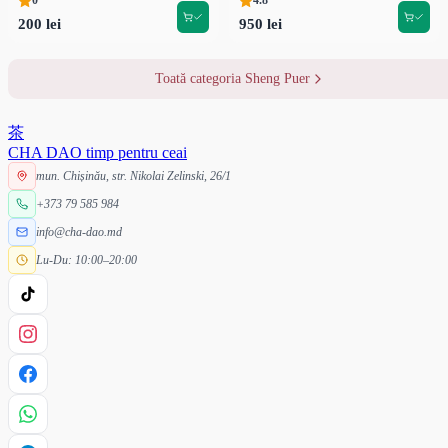
0
4.8
200 lei
950 lei
Toată categoria Sheng Puer
茶
CHA DAO
timp pentru ceai
mun. Chișinău, str. Nikolai Zelinski, 26/1
+373 79 585 984
info@cha-dao.md
Lu-Du: 10:00–20:00