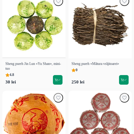
Sheng puerh Jin Lun «Yu Shan», mini-
Sheng puerh «Mătura vrăjitoarei»
tuo
0
4.8
30 lei
250 lei