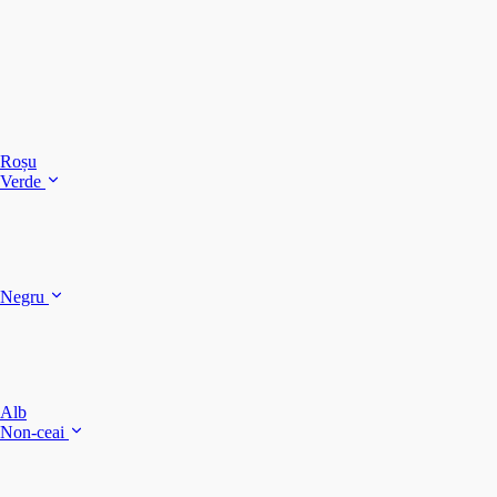
C
C
C
Roșu
Verde
C
C
Negru
Y
F
B
Alb
M
Non-ceai
S
P