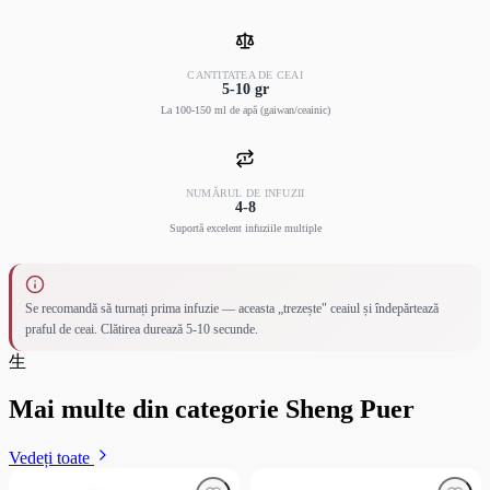
CANTITATEA DE CEAI
5-10 gr
La 100-150 ml de apă (gaiwan/ceainic)
NUMĂRUL DE INFUZII
4-8
Suportă excelent infuziile multiple
Se recomandă să turnați prima infuzie — aceasta „trezește" ceaiul și îndepărtează
praful de ceai. Clătirea durează 5-10 secunde.
生
Mai multe din categorie Sheng Puer
Vedeți toate