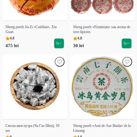
Sheng puerh Jia Zi «Cotidian», Xia
Sheng puerh «Nomixian» sau aroma de
Guan
orez lipicios
4.8
4.8
475 lei
30 lei
Смола шен пуэра (Ча Гао Шен), 10
Sheng puerh «Anii de Aur Binda» de la
шт.
Linzang