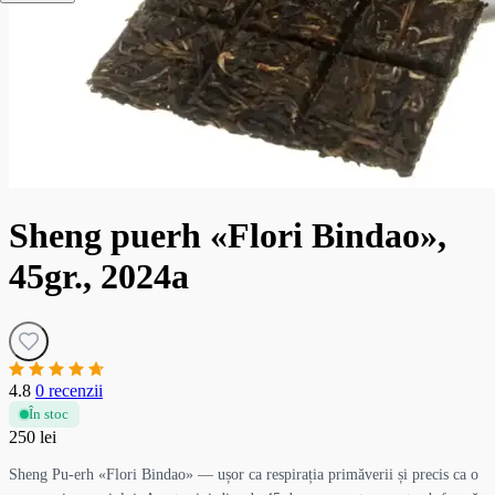
Sheng puerh «Flori Bindao»,
45gr., 2024a
4.8
0 recenzii
În stoc
250 lei
Sheng Pu-erh «Flori Bindao» — ușor ca respirația primăverii și precis ca o