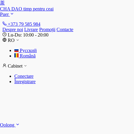
茶
CHA DAO
timp pentru ceai
Puer
+373 79 585 984
Despre noi
Livrare
Promoții
Contacte
Lu-Du: 10:00 - 20:00
RO
Русский
Română
Cabinet
Conectare
Înregistrare
S
S
Oolong
D
T