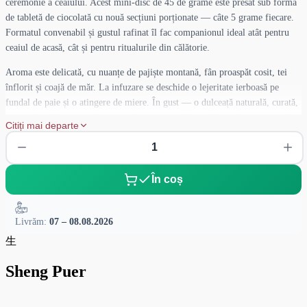
ceremonie a ceaiului. Acest mini-disc de 45 de grame este presat sub formă
de tabletă de ciocolată cu nouă secțiuni porționate — câte 5 grame fiecare.
Formatul convenabil și gustul rafinat îl fac companionul ideal atât pentru
ceaiul de acasă, cât și pentru ritualurile din călătorie.
Aroma este delicată, cu nuanțe de pajiște montană, fân proaspăt cosit, tei
înflorit și coajă de măr. La infuzare se deschide o lejeritate ierboasă pe
fundal de paie și o atingere de miere. În gust — o dulceață naturală, curată,
o ușoară aciditate citrică, nuanțe de pepene galben și flori albe, care trec lin
Citiți mai departe
într-o structură lemnoasă și o amăreală fină a frunzelor învechite.
Postgustul este lung, uscat, cu un accent floral-fructat și o notă limpede de
miere. Acest sheng nu e despre gusturi zgomotoase, ci despre un joc rafinat
În coș
al luminii, prospețimii și energiei subtile. Revigorează, stimulează gândirea,
învioră percepția și ajută la o reîncărcare ușoară, asemenea unei guri de aer
rece în umbra arborilor de ceai.
Livrăm:
07 – 08.08.2026
生
«Flori Bindao» — pentru cei care simt starea nu în cuvinte, ci în respirația
în semiton a frunzei și în sunetul viu al vântului de munte în ceașcă.
Sheng Puer