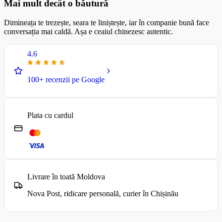
Mai mult decât o băutură
Dimineața te trezește, seara te liniștește, iar în companie bună face
conversația mai caldă. Așa e ceaiul chinezesc autentic.
4.6
100+ recenzii pe Google
Plata cu cardul
Livrare în toată Moldova
Nova Post, ridicare personală, curier în Chișinău