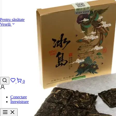
Pentru sănătate
Veselă
0
Conectare
Înregistrare