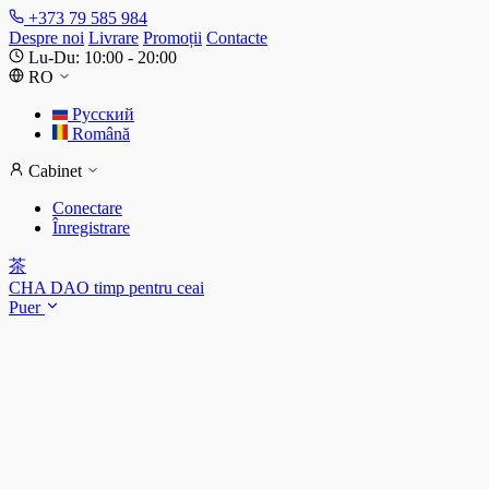
+373 79 585 984
Despre noi
Livrare
Promoții
Contacte
Lu-Du: 10:00 - 20:00
RO
Русский
Română
Cabinet
Conectare
Înregistrare
茶
CHA DAO
timp pentru ceai
Puer