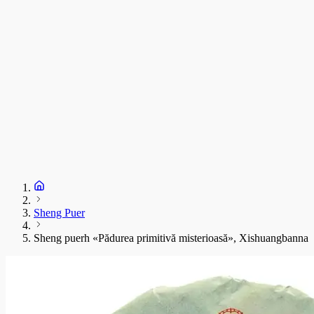
Sheng Puer
Sheng puerh «Pădurea primitivă misterioasă», Xishuangbanna