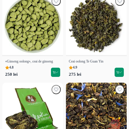
«Ginseng oolong», ceai de ginseng
Ceai oolong Te Guan Yin
4.8
4.9
250 lei
275 lei