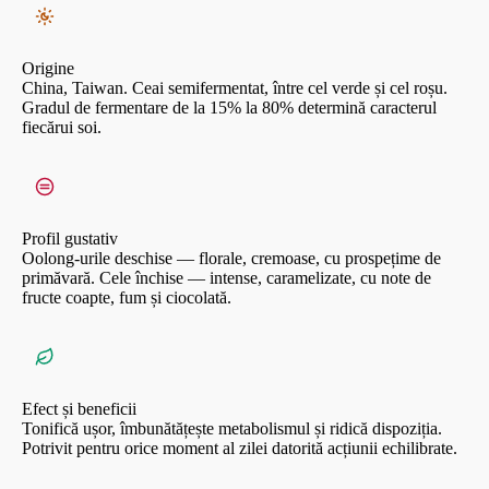
Origine
China, Taiwan. Ceai semifermentat, între cel verde și cel roșu.
Gradul de fermentare de la 15% la 80% determină caracterul
fiecărui soi.
Fen Huang Dan Cong: compoziție și
proprietăți benefice
Dan Cong are o compoziție bogată, care include o multitudine de
Profil gustativ
microelemente și vitamine, ce îi conferă nu doar un gust inconfundabil, dar
Oolong-urile deschise — florale, cremoase, cu prospețime de
și o serie de proprietăți benefice.
primăvară. Cele închise — intense, caramelizate, cu note de
fructe coapte, fum și ciocolată.
Fen Huang Dan Cong conține:
Antioxidanți, inclusiv polifenoli și catehine, care ajută la combaterea
radicalilor liberi și la prevenirea stresului oxidativ.
Minerale, precum potasiu, magneziu și fluor, necesare pentru sănătatea
Efect și beneficii
oaselor și dinților.
Tonifică ușor, îmbunătățește metabolismul și ridică dispoziția.
Potrivit pentru orice moment al zilei datorită acțiunii echilibrate.
Vitamine din grupa B, care susțin metabolismul energetic și sănătatea
sistemului nervos.