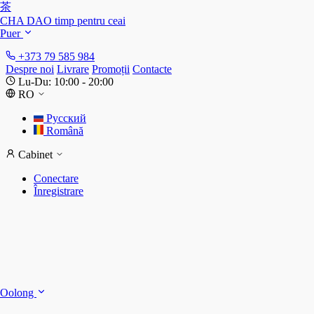
茶
CHA DAO
timp pentru ceai
Puer
+373 79 585 984
Despre noi
Livrare
Promoții
Contacte
Lu-Du: 10:00 - 20:00
RO
Русский
Română
Cabinet
Conectare
Înregistrare
S
S
Oolong
D
T