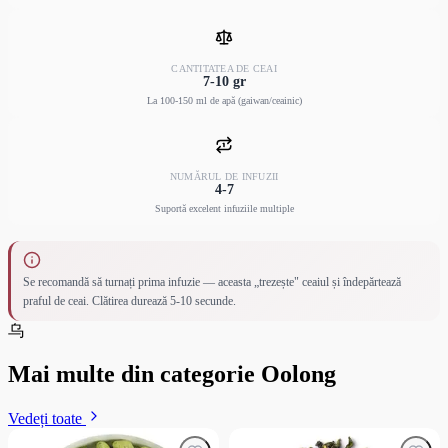
complet. Timpul de infuzare este de la 15 la 30 de secunde, în funcție de
intensitatea gustului dorită. Cu fiecare infuzie, măriți timpul de expunere.
CANTITATEA DE CEAI
La final, am dori să adăugăm că pentru cei care doresc să experimenteze
7-10 gr
întregul spectru de calități gustative ale ceaiului Dan Cong, vă recomandăm
La 100-150 ml de apă (gaiwan/ceainic)
să vizitați magazinul
Cha Dao
. Aici puteți
cumpăra Fen Huang Dan
Cong în Chișinău
– un autentic ceai oolong chinezesc, care aduce cu sine o
istorie bogată și tradițiile culturii ceaiului.
NUMĂRUL DE INFUZII
4-7
Suportă excelent infuziile multiple
Se recomandă să turnați prima infuzie — aceasta „trezește" ceaiul și îndepărtează
praful de ceai. Clătirea durează 5-10 secunde.
乌
Mai multe din categorie Oolong
Vedeți toate