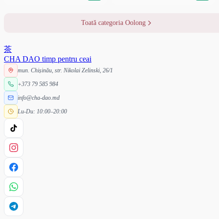
Toată categoria Oolong
茶
CHA DAO
timp pentru ceai
mun. Chișinău, str. Nikolai Zelinski, 26/1
+373 79 585 984
info@cha-dao.md
Lu-Du: 10:00–20:00