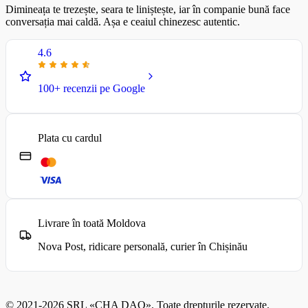
Dimineața te trezește, seara te liniștește, iar în companie bună face
conversația mai caldă. Așa e ceaiul chinezesc autentic.
4.6
100+ recenzii pe Google
Plata cu cardul
Livrare în toată Moldova
Nova Post, ridicare personală, curier în Chișinău
© 2021-2026 SRL «CHA DAO». Toate drepturile rezervate.