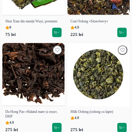
Shui Xian din munții Wuyi, premium
Ceai Oolong «Strawberry»
0
4.9
75 lei
225 lei
Da Hong Pao «Halatul mare și roșu»,
Milk Oolong (oolong cu lapte)
DHP
4.9
4.9
275 lei
275 lei