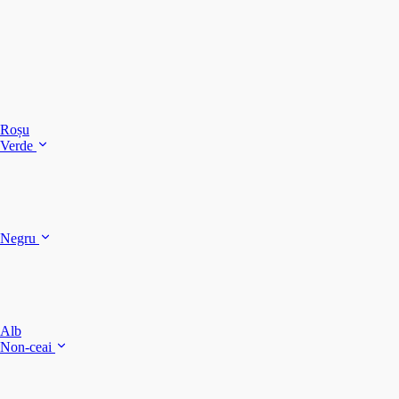
C
C
C
Roșu
Verde
C
C
Negru
Y
F
B
Alb
M
Non-ceai
S
P