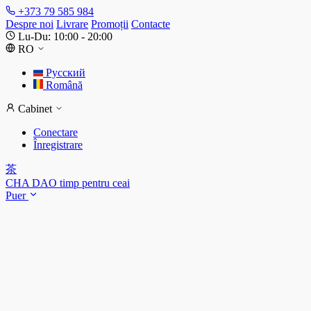
+373 79 585 984
Despre noi
Livrare
Promoții
Contacte
Lu-Du: 10:00 - 20:00
RO
Русский
Română
Cabinet
Conectare
Înregistrare
茶
CHA DAO
timp pentru ceai
Puer