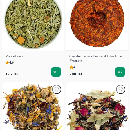
Mate «Lemon»
Ceai din plante «Thousand Lilies from
Shaanxi»
4.9
4.7
175 lei
700 lei