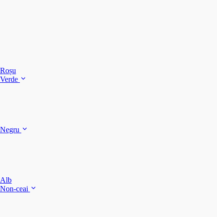
C
C
C
Roșu
Verde
C
C
Negru
Y
F
B
Alb
M
Non-ceai
S
P