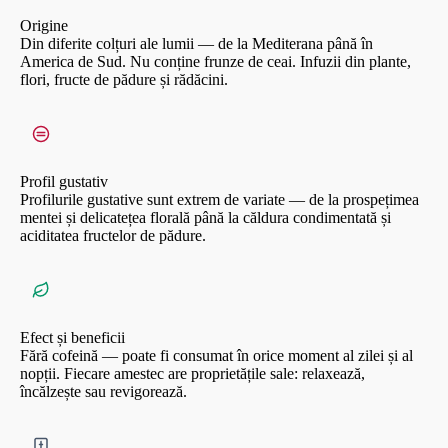
Origine
Din diferite colțuri ale lumii — de la Mediterana până în
America de Sud. Nu conține frunze de ceai. Infuzii din plante,
flori, fructe de pădure și rădăcini.
Profil gustativ
Profilurile gustative sunt extrem de variate — de la prospețimea
mentei și delicatețea florală până la căldura condimentată și
aciditatea fructelor de pădure.
Efect și beneficii
Fără cofeină — poate fi consumat în orice moment al zilei și al
nopții. Fiecare amestec are proprietățile sale: relaxează,
încălzește sau revigorează.