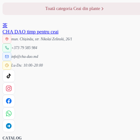
Toată categoria Ceai din plante
茶
CHA DAO
timp pentru ceai
mun. Chișinău, str. Nikolai Zelinski, 26/1
+373 79 585 984
info@cha-dao.md
Lu-Du: 10:00–20:00
CATALOG