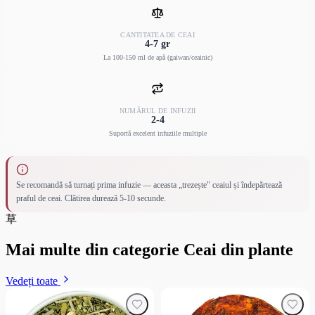
CANTITATEA DE CEAI
4-7 gr
La 100-150 ml de apă (gaiwan/ceainic)
NUMĂRUL DE INFUZII
2-4
Suportă excelent infuziile multiple
Se recomandă să turnați prima infuzie — aceasta „trezește" ceaiul și îndepărtează
praful de ceai. Clătirea durează 5-10 secunde.
草
Mai multe din categorie Ceai din plante
Vedeți toate