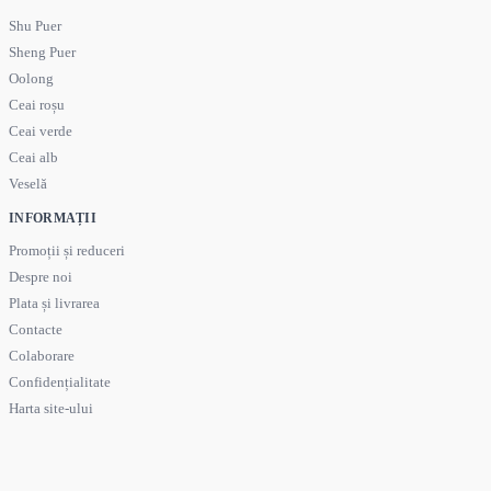
Shu Puer
Sheng Puer
Oolong
Ceai roșu
Ceai verde
Ceai alb
Veselă
INFORMAȚII
Promoții și reduceri
Despre noi
Plata și livrarea
Contacte
Colaborare
Confidențialitate
Harta site-ului