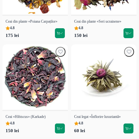
Ceai din plante «Poiana Carpaților»
Ceai din plante «Seri ucrainene»
4.8
4.8
175 lei
150 lei
Ceai «Hibiscus» (Karkade)
Ceai legat «Înflorire luxuriantă»
4.8
4.8
150 lei
60 lei