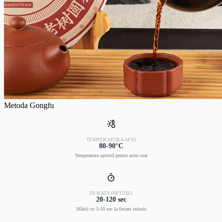
Metoda Gongfu
TEMPERATURA APEI
80-90°C
Temperatura optimă pentru acest ceai
DURATA INFUZIEI
20-120 sec
Măriți cu 5-10 sec la fiecare infuzie