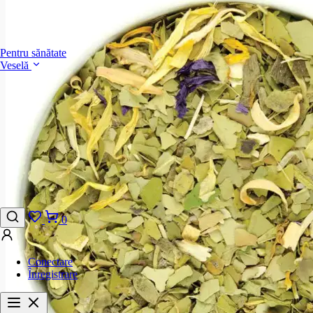
Pentru sănătate
Veselă
0
Conectare
Înregistrare