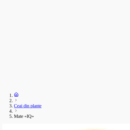
C
T
s
C
D
1
S
+
Ceai din plante
Mate «IQ»