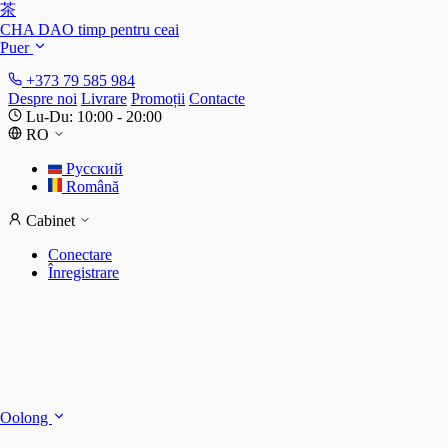
茶
CHA DAO
timp pentru ceai
Puer
+373 79 585 984
Despre noi
Livrare
Promoții
Contacte
Lu-Du: 10:00 - 20:00
RO
Русский
Română
Cabinet
Conectare
Înregistrare
S
S
Oolong
D
T