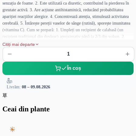
senzația de foame. 2. Este utilizată ca diuretic, contribuind la pierderea în
greutate activă. 3. Are acțiune antihistaminică, reducând probabilitatea
apariției reacțiilor alergice. 4. Concentrează atenția, stimulează activitatea
cerebrală. 5. Întărește pereții vaselor de sânge (rutină), sporește imunitatea
(vitamina C). Cum se prepară: 1. Umpleți un recipient de calabasă (un
recipient tradițional din dovleac) aproximativ până la 2/3 din volum. 2.
Înclinați calabasa și introduceți bombilla (un tub metalic tradițional). 3.
Citiți mai departe
Turnați puțină apă fierbinte (60-80°C), așteptați ca frunzele de yerba mate
din straturile inferioare să se îmbibe și să se compacteze în jurul bombillei,
apoi completați cu apă până la nivelul superior al frunzelor. 4. Beți imediat,
În coș
procedura de reumplere poate fi repetată de 10-15 ori.
Livrăm:
08 – 09.08.2026
草
Ceai din plante